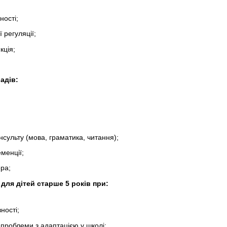
ності;
 регуляції;
кція;
адів:
нсульту (мова, граматика, читання);
менції;
ра;
для дітей старше 5 років при:
ності;
і проблеми з адаптацією у школі;