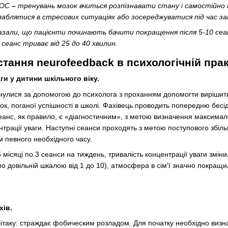
БОС
–
тренувань мозок вчиться розпізнавати стану і самостійно 
слаблятися в стресових ситуаціях або зосереджуватися під час з
азали, що пацієнти починають бачити покращення після 5-10 сеанс
 сеанс триває від 25 до 40 хвилин.
тання neurofeedback в психологічній прак
ги у дитини шкільного віку.
рнулися за допомогою до психолога з проханням допомогти вирішити 
ідок, поганої успішності в школі. Фахівець проводить попередню бес
нс, як правило, є «діагностичним», з метою визначення максимальн
трації уваги. Наступні сеанси проходять з метою поступового збіл
м певного необхідного часу.
 місяці по 3 сеанси на тиждень, тривалість концентрації уваги змін
по довільній шкалою від 1 до 10), атмосфера в сім'ї значно покращ
хів.
літаку: страждає фобическим розладом. Для початку необхідно визна