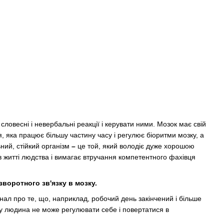
словесні і невербальні реакції і керувати ними. Мозок має свій
 яка працює більшу частину часу і регулює біоритми мозку, а
ьний, стійкий організм
–
це той, який володіє дуже хорошою
в житті людства і вимагає втручання компетентного фахівця
воротного зв'язку в мозку.
л про те, що, наприклад, робочий день закінчений і більше
лу людина не може регулювати себе і повертатися в