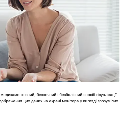
медикаментозний, безпечний і безболісний спосіб візуалізації
ідображення цих даних на екрані монітора у вигляді зрозумілих