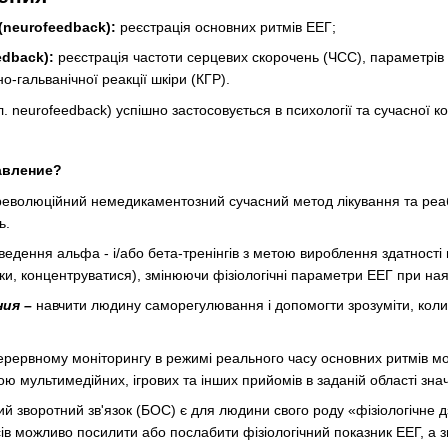
neurofeedback):
реєстрація основних ритмів ЕЕГ;
edback):
реєстрація частоти серцевих скорочень (ЧСС), параметрів 
-гальванічної реакції шкіри (КГР).
neurofeedback) успішно застосовується в психології та сучасної ко
авление?
еволюційний немедикаментозний сучасний метод лікування та реабіл
ь.
едення альфа - і/або бета-тренінгів з метою вироблення здатності
и, концентруватися), змінюючи фізіологічні параметри ЕЕГ при наяв
ия –
навчити людину саморегулювання і допомогти зрозуміти, коли
рервному моніторингу в режимі реального часу основних ритмів мозк
ю мультимедійних, ігрових та інших прийомів в заданій області зна
ий зворотний зв'язок (БОС) є для людини свого роду «фізіологічне 
в можливо посилити або послабити фізіологічний показник ЕЕГ, а з