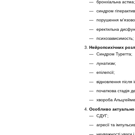
бронхіальна астма;
синдром гіперактив
порушення м'язової
еректильна дисфун
психозависимость;
Нейропсихічних розл
Синдром Туретта;
лунатизм;
епілепсії;
відновлення після і
початкова стадія де
хвороба Альцгейме
Особливо актуально 
СДУГ;
агресії та імпульсив
неуважності уваги 