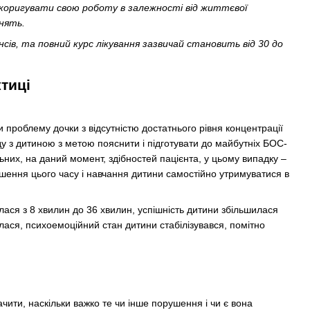
коригувати свою роботу в залежності від життєвої
анять.
ів, та повний курс лікування зазвичай становить від 30 до
тиці
проблему дочки з відсутністю достатнього рівня концентрації
іду з дитиною з метою пояснити і підготувати до майбутніх БОС-
их, на даний момент, здібностей пацієнта, у цьому випадку –
ьшення цього часу і навчання дитини самостійно утримуватися в
илася з 8 хвилин до 36 хвилин, успішність дитини збільшилася
илася, психоемоційний стан дитини стабілізувався, помітно
чити, наскільки важко те чи інше порушення і чи є вона