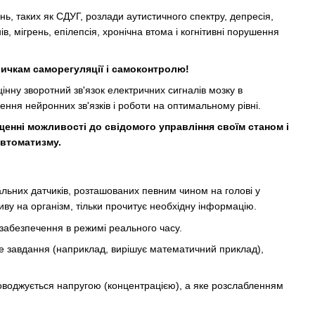
, таких як СДУГ, розлади аутистичного спектру, депресія,
в, мігрень, епілепсія, хронічна втома і когнітивні порушення
чкам саморегуляції і самоконтролю!
інну зворотний зв'язок електричних сигналів мозку в
ння нейронних зв'язків і роботи на оптимальному рівні.
щенні можливості до свідомого управління своїм станом і
автоматизму.
альних датчиків, розташованих певним чином на голові у
иву на організм, тільки прочитує необхідну інформацію.
забезпечення в режимі реального часу.
евне завдання (наприклад, вирішує математичний приклад),
проводжується напругою (концентрацією), а яке розслабленням