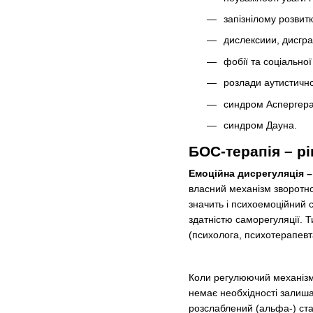
запізнілому розвит
дислексиии, дисгра
фобії та соціальної 
розлади аутистично
синдром Аспергера
синдром Дауна.
БОС-терапія – р
Емоційна дисрегуляція
–
власний механізм зворотно
значить і психоемоційний с
здатністю саморегуляції. 
(психолога, психотерапевт
Коли регулюючий механізм 
немає необхідності залиша
розслаблений (альфа-) ста