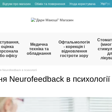
Укр
Рус
Відгуки про магазин
Обмін та повернення
Угода користувача
Стомат
стування,
Офтальмологія
Медична
(миог
оцінка
- корекція і
техніка та
стиму
ерсонала
відновлення
обладнання
д
бо офісу
гостроти зору
лікув
 Neurofeedback в психології
я Neurofeedback в психології