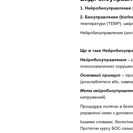
1. Нейробиоуправление (
2. Биоуправление (biofe
температури (ТЕМР), шкірно
Нейробиоуправление (англ. 
Що ж таке Нейробиоупр
Нейробиоуправление –
р
психосоматичних порушен
Основний принцип –
пров
(розслаблятися або, навпак
Мета нейробиоуправлен
напружений).
Процедура полягає в безпе
управлінні ними з допомого
Іншими словами, біологічн
Протягом курсу БОС-сеансі