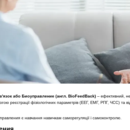
в'язок або Биоуправление (англ. BioFeedBack)
– ефективний, не
гою реєстрації фізіологічних параметрів (ЕЕГ, ЕМГ, РПГ, ЧСС) та в
равления є навчання навичкам саморегуляції і самоконтролю.
ения