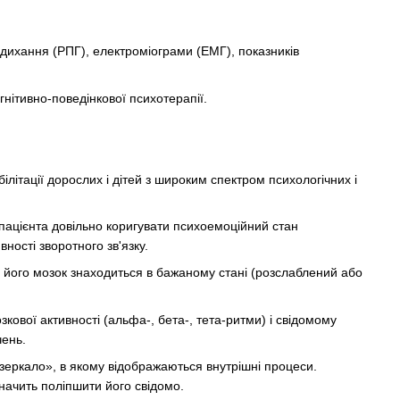
дихання (РПГ), електроміограми (ЕМГ), показників
гнітивно-поведінкової психотерапії.
ітації дорослих і дітей з широким спектром психологічних і
 пацієнта довільно коригувати психоемоційний стан
ності зворотного зв'язку.
 його мозок знаходиться в бажаному стані (розслаблений або
ової активності (альфа-, бета-, тета-ритми) і свідомому
чень.
дзеркало», в якому відображаються внутрішні процеси.
начить поліпшити його свідомо.