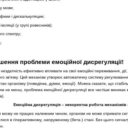
ку мови;
фиии і дискалькуляции;
ізоляції (у групі ровесників);
го спектру;
;
ішення проблеми емоційної дисрегуляції!
нездатність ефективно впливати на свої емоційні переживання, дії, 
го зв'язку. Цей механізм утворює автоматичну систему регулювання,
тан організму (поведінка, думки, емоції). Можна сказати, що стабіл
Тим не менш, проблема емоційної дисрегуляції все частіше виникає 
а).
Емоційна дисрегуляція
–
некоректна робота механізмів з
мозку не працює належним чином, організм не може отримати сигна
тися в гіперактивному, напруженому (бета-) стані. Без цього сигна
н.