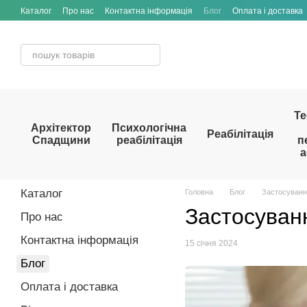
Перейти до основного контенту
Каталог
Про нас
Контактна інформація
Блог
Оплата і доставка
Те
Архітектор
Психологічна
Реабілітація
Спадщини
реабілітація
п
а
Каталог
Головна
Блог
Застосування
Застосуванн
Про нас
Контактна інформація
15 січня 2024
Блог
Оплата і доставка