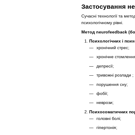
Застосування не
Сучасні технології та мет
психологічному рівні.
Метод neurofeedback (бо
Психологічних і пси
хронічний стрес;
хронічне стомленн
депресії;
тривожні розлади ;
порушення сну;
фобії;
неврози;
Психосоматичних по
головні болі;
гіпертонія;