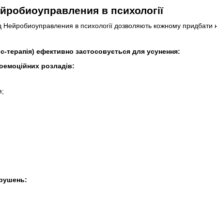
йробиоуправления в психології
од Нейробиоуправления в психології дозволяють кожному придбати на
с-терапія) ефективно застосовується для усунення:
хоемоційних розладів:
я;
рушень: