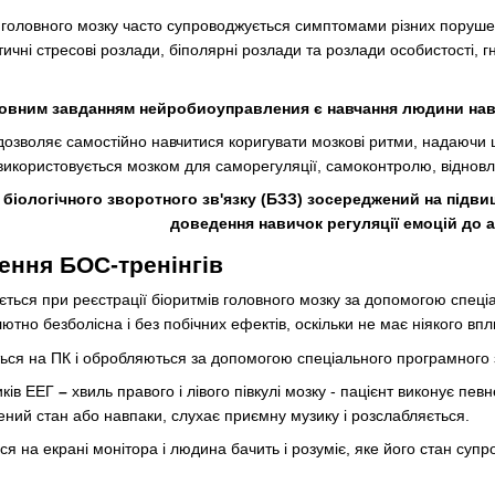
 головного мозку часто супроводжується симптомами різних порушень
чні стресові розлади, біполярні розлади та розлади особистості, гні
овним завданням нейробиоуправления є навчання людини нави
дозволяє самостійно навчитися коригувати мозкові ритми, надаючи ц
 використовується мозком для саморегуляції, самоконтролю, відновле
біологічного зворотного зв'язку (БЗЗ) зосереджений на підви
доведення навичок регуляції емоцій до 
ення БОС-тренінгів
ується при реєстрації біоритмів головного мозку за допомогою спеці
тно безболісна і без побічних ефектів, оскільки не має ніякого впл
ься на ПК і обробляються за допомогою спеціального програмного 
иків ЕЕГ
–
хвиль правого і лівого півкулі мозку - пацієнт виконує п
ний стан або навпаки, слухає приємну музику і розслабляється.
ься на екрані монітора і людина бачить і розуміє, яке його стан су