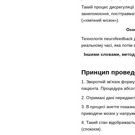
Такий процес дисрегуляції
занепокоєння, посттравмати
(«хімічний мозок»).
Осн
Технологія neurofeedback 
реальному часі, яка потім
Іншими словами, метод 
Принцип провед
1. Зворотній зв'язок форм
пацієнта. Процедура абсолю
2. Отримані дані передают
3. В процесі зняття показн
приводячи мозок у напруже
4. Такий стан відображаєт
(спокоєм).