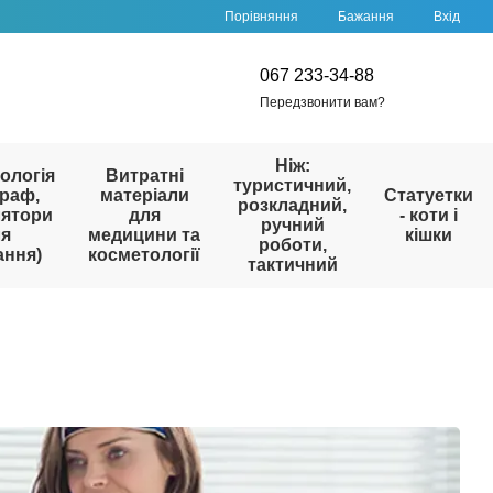
Порівняння
Бажання
Вхід
067 233-34-88
Передзвонити вам?
Ніж:
ологія
Витратні
туристичний,
раф,
матеріали
Статуетки
розкладний,
лятори
для
- коти і
ручний
ля
медицини та
кішки
роботи,
ання)
косметології
тактичний