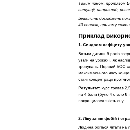
Таким чином, протягом 
ситуації, наприклад, роз
Більшість досліджень пок
40 сеансів, причому кожен
Приклад викорис
1. Синдром дефіциту ува
Батьки дитини 9 років зве
уваги на уроках і, як насл
тренувань. Перший БОС-сеа
максимального часу концен
стані концентрації протяго
Результат:
курс тривав 2,5
на 4 бали (було 4 стало 8 
покращилася якість сну.
2. Лікування фобій і стра
Людина боїться літати на 