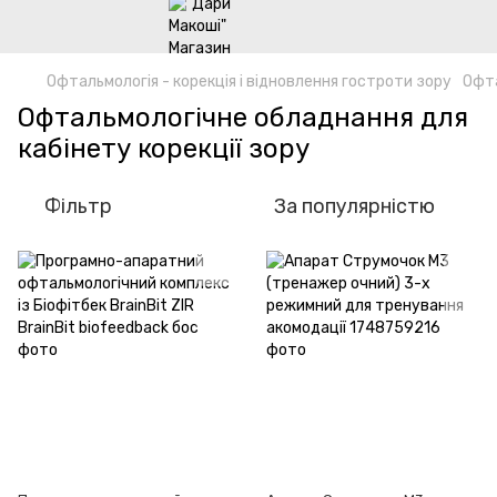
Офтальмологія - корекція і відновлення гостроти зору
Офта
Офтальмологічне обладнання для
кабінету корекції зору
Фільтр
За популярністю