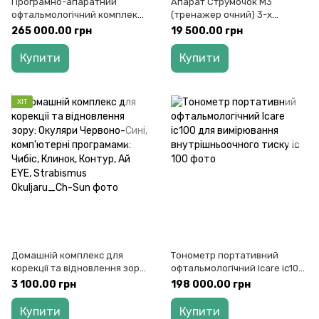
Програмно-апаратний
Апарат Струмочок М3
офтальмологічний комплекс
(тренажер очний) 3-х
із Біофітбек BrainBit ZIR
режимний для тренування
265 000.00 грн
19 500.00 грн
акомодації
Купити
Купити
ХІТ
Домашній комплекс для
Тонометр портативний
корекції та відновлення зору:
офтальмологічний Icare ic100
Окуляри Червоно-Сині,
для вимірювання
3 100.00 грн
198 000.00 грн
комп'ютерні програмами:
внутрішньоочного тиску
Чибіс, Клинок, Контур, Ай
Купити
Купити