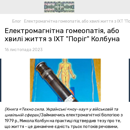
Блог
Електромагнітна гомеопатія, або хвилі життя з ІХТ "П
Електромагнітна гомеопатія, або
хвилі життя з ІХТ "Поріг" Колбуна
16 листопада 2023
(Книга «Техно сила. Українські «ноу-хау» у військовій та
цивільній сферах)
Займаючись електромагнітної біологією з
1979 р., Микола Колбун на практиці підтвердив тезу про те,
що життя - це динамічне єдність трьох потоків речовини,