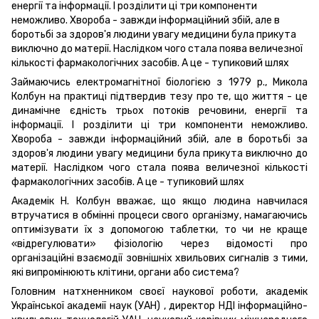
енергії та інформації. І розділити ці три компоненти
неможливо. Хвороба - завжди інформаційний збій, але в
боротьбі за здоров'я людини увагу медицини була прикута
виключно до матерії. Наслідком чого стала поява величезної
кількості фармакологічних засобів. А це - тупиковий шлях
Займаючись електромагнітної біологією з 1979 р., Микола
Колбун на практиці підтвердив тезу про те, що життя - це
динамічне єдність трьох потоків речовини, енергії та
інформації. І розділити ці три компоненти неможливо.
Хвороба - завжди інформаційний збій, але в боротьбі за
здоров'я людини увагу медицини була прикута виключно до
матерії. Наслідком чого стала поява величезної кількості
фармакологічних засобів. А це - тупиковий шлях
Академік Н. Колбун вважає, що якщо людина навчилася
втручатися в обмінні процеси свого організму, намагаючись
оптимізувати їх з допомогою таблетки, то чи не краще
«відрегулювати» фізіологію через відомості про
організаційні взаємодії зовнішніх хвильових сигналів з тими,
які випромінюють клітини, органи або система?
Головним натхненником своєї наукової роботи, академік
Української академії наук (УАН) , директор НДІ інформаційно-