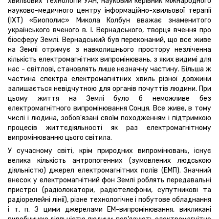
хвильових технологій УАН, науковий керівник міжнародного
науково-медичного центру інформаційно-хвильової терапії
(ІХТ) «Биополис» Микола Колбун вважає знаменитого
українського вченого в. І. Вернадського, творця вчення про
біосферу Землі. Вернадський був переконаний, що все живе
на Землі отримує з навколишнього простору незліченна
кількість електромагнітних випромінювань, з яких видимі для
нас - світлові, становлять лише незначну частину. Більша ж
частина спектра електромагнітних хвиль різної довжини
залишається невідчутною для органів почуттів людини. При
цьому життя на Землі було б неможливе без
електромагнітного випромінювання Сонця. Все живе, в тому
числі і людина, зобов'язані своїм походженням і підтримкою
процесів життєдіяльності як раз електромагнітному
випромінюванню цього світила.
У сучасному світі, крім природних випромінювань, існує
велика кількість антропогенних (зумовлених людською
діяльністю) джерел електромагнітних полів (ЕМП). Значний
внесок у електромагнітний фон Землі роблять передавальні
пристрої (радіолокатори, радіотелефони, супутникові та
радіорелейні лінії), різне технологічне і побутове обладнання
і т. п. З цими джерелами ЕМ-випромінювання, викликані