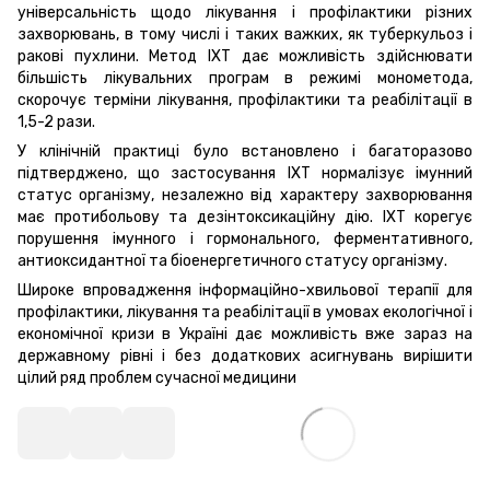
універсальність щодо лікування і профілактики різних
захворювань, в тому числі і таких важких, як туберкульоз і
ракові пухлини. Метод ІХТ дає можливість здійснювати
більшість лікувальних програм в режимі монометода,
скорочує терміни лікування, профілактики та реабілітації в
1,5-2 рази.
У клінічній практиці було встановлено і багаторазово
підтверджено, що застосування ІХТ нормалізує імунний
статус організму, незалежно від характеру захворювання
має протибольову та дезінтоксикаційну дію. ІХТ корегує
порушення імунного і гормонального, ферментативного,
антиоксидантної та біоенергетичного статусу організму.
Широке впровадження інформаційно-хвильової терапії для
профілактики, лікування та реабілітації в умовах екологічної і
економічної кризи в Україні дає можливість вже зараз на
державному рівні і без додаткових асигнувань вирішити
цілий ряд проблем сучасної медицини