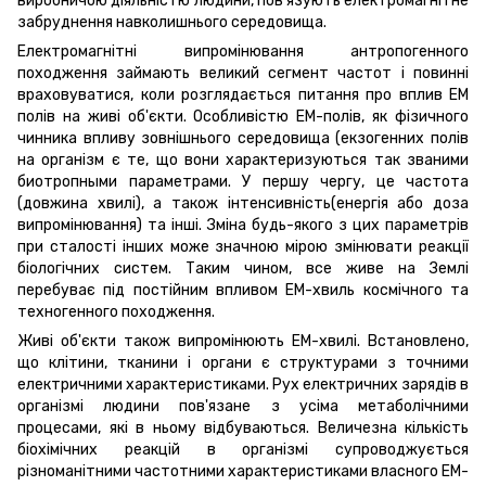
виробничою діяльністю людини, пов'язують електромагнітне
забруднення навколишнього середовища.
Електромагнітні випромінювання антропогенного
походження займають великий сегмент частот і повинні
враховуватися, коли розглядається питання про вплив ЕМ
полів на живі об'єкти. Особливістю ЕМ-полів, як фізичного
чинника впливу зовнішнього середовища (екзогенних полів
на організм є те, що вони характеризуються так званими
биотропными параметрами. У першу чергу, це частота
(довжина хвилі), а також інтенсивність(енергія або доза
випромінювання) та інші. Зміна будь-якого з цих параметрів
при сталості інших може значною мірою змінювати реакції
біологічних систем. Таким чином, все живе на Землі
перебуває під постійним впливом ЕМ-хвиль космічного та
техногенного походження.
Живі об'єкти також випромінюють ЕМ-хвилі. Встановлено,
що клітини, тканини і органи є структурами з точними
електричними характеристиками. Рух електричних зарядів в
організмі людини пов'язане з усіма метаболічними
процесами, які в ньому відбуваються. Величезна кількість
біохімічних реакцій в організмі супроводжується
різноманітними частотними характеристиками власного ЕМ-