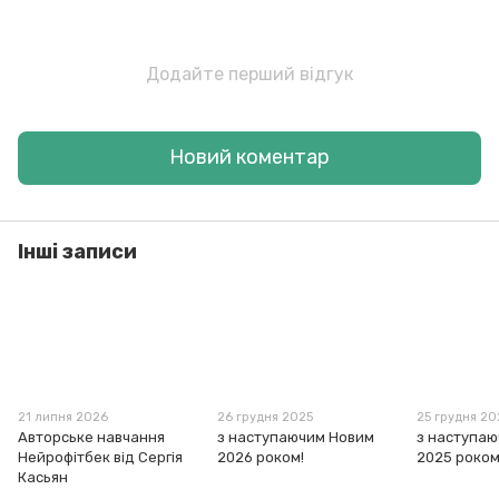
Додайте перший відгук
Новий коментар
Інші записи
21 липня 2026
26 грудня 2025
25 грудня 2
Авторське навчання
з наступаючим Новим
з наступа
Нейрофітбек від Сергія
2026 роком!
2025 роком
Касьян