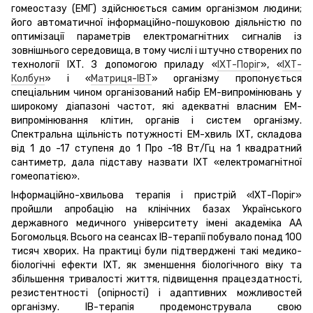
гомеостазу (ЕМГ) здійснюється самим організмом людини;
його автоматичної інформаційно-пошуковою діяльністю по
оптимізації параметрів електромагнітних сигналів із
зовнішнього середовища, в тому числі і штучно створених по
технології ІХТ. З допомогою приладу «
ІХТ-Поріг
», «
ІХТ-
Колбун
» і «
Матриця-ІВТ
» організму пропонується
спеціальним чином організований набір ЕМ-випромінювань у
широкому діапазоні частот, які адекватні власним ЕМ-
випромінювання клітин, органів і систем організму.
Спектральна щільність потужності ЕМ-хвиль ІХТ, складова
від 1 до -17 ступеня до 1 Про -18 Вт/Гц на 1 квадратний
сантиметр, дала підставу назвати ІХТ «електромагнітної
гомеопатією».
Інформаційно-хвильова терапія і пристрій «ІХТ-Поріг»
пройшли апробацію на клінічних базах Українського
державного медичного університету імені академіка АА
Богомольця. Всього на сеансах ІВ-терапії побувало понад 100
тисяч хворих. На практиці були підтверджені такі медико-
біологічні ефекти ІХТ, як зменшення біологічного віку та
збільшення тривалості життя, підвищення працездатності,
резистентності (опірності) і адаптивних можливостей
організму. ІВ-терапія продемонструвала свою