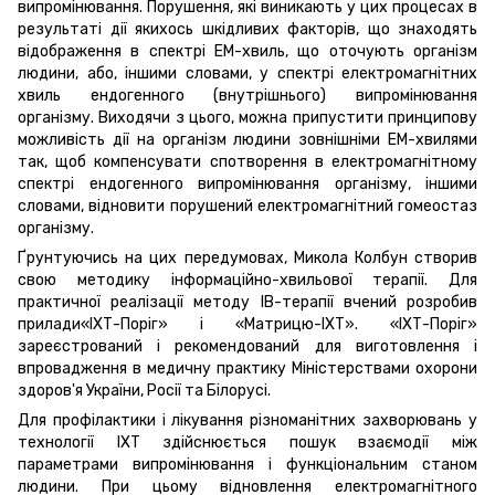
випромінювання. Порушення, які виникають у цих процесах в
результаті дії якихось шкідливих факторів, що знаходять
відображення в спектрі ЕМ-хвиль, що оточують організм
людини, або, іншими словами, у спектрі електромагнітних
хвиль ендогенного (внутрішнього) випромінювання
організму. Виходячи з цього, можна припустити принципову
можливість дії на організм людини зовнішніми ЕМ-хвилями
так, щоб компенсувати спотворення в електромагнітному
спектрі ендогенного випромінювання організму, іншими
словами, відновити порушений електромагнітний гомеостаз
організму.
Ґрунтуючись на цих передумовах, Микола Колбун створив
свою методику інформаційно-хвильової терапії. Для
практичної реалізації методу ІВ-терапії вчений розробив
прилади«ІХТ-Поріг» і «Матрицю-ІХТ». «ІХТ-Поріг»
зареєстрований і рекомендований для виготовлення і
впровадження в медичну практику Міністерствами охорони
здоров'я України, Росії та Білорусі.
Для профілактики і лікування різноманітних захворювань у
технології ІХТ здійснюється пошук взаємодії між
параметрами випромінювання і функціональним станом
людини. При цьому відновлення електромагнітного