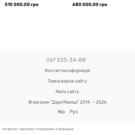
каналів + 6 додаткових
каналів + 8 додаткових
510 000.00 грн
680 000.00 грн
диференційних каналів)
диференційних каналів)
067 233-34-88
Контактна інформація
Повна версія сайту
Мапа сайту
© магазин "Дари Макоші" 2014 -- 2026
Укр
Рус
Інтернет-магазин створений з Хорошоп