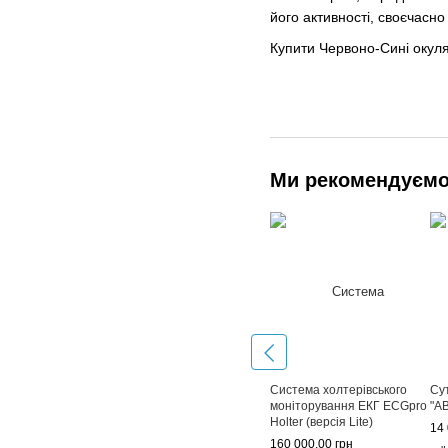
його активності, своєчасно
Купити Червоно-Сині окуля
Ми рекомендуєм
Система холтерівського
Су
моніторування ЕКГ ECGpro
"A
Holter (версія Lite)
14 
160 000.00 грн