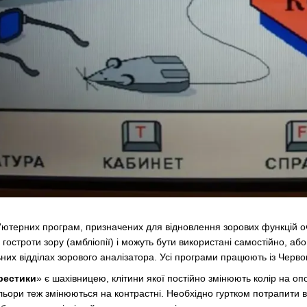
'ютерних програм, призначених для відновлення зорових функцій о
остроти зору (амбліопії) і можуть бути використані самостійно, або
них відділах зорового аналізатора.
Усі програми працюють із Черв
рестики
» є шахівницею, клітини якої постійно змінюють колір на оп
льори теж змінюються на контрастні.
Необхідно гуртком потрапити в 