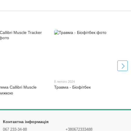
4
8 лютого 2024
ема Callibri Muscle
Травма - Біофітбек
Знижкою
Контактна інформація
067 233-34-88
+380672333488