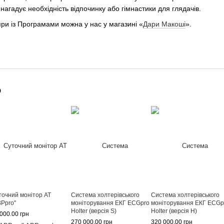
 нагадує необхідність відпочинку або гімнастики для глядачів.
ри із Програмами можна у нас у магазині «
Дари Макоші
».
о
точний монітор АТ
Система холтерівського
Система холтерівського
BPpro"
моніторування ЕКГ ECGpro
моніторування ЕКГ ECGp
Holter (версія S)
Holter (версія H)
000.00 грн
270 000.00 грн
320 000.00 грн