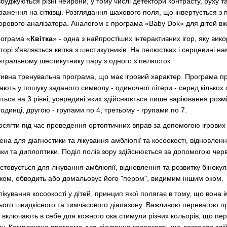
буджуються різні нейрони, у тому числі детектори контрасту, руху та
аження на сітківці.
Розглядання шахового поля, що інвертується з 
орового аналізатора.
Аналогом є програма «Baby Dok» для дітей вік
рограма «
Квітка
» - одна з найпростіших інтерактивних ігор, яку вик
орі з'являється квітка з шестикутників.
На пелюстках і серцевині на
нтральному шестикутнику пару з одного з пелюсток.
ктивна тренувальна програма, що має ігровий характер.
Програма пр
ають у пошуку заданого символу - одиночної літери - серед кількох
ься на 3 рівні, усередині яких здійснюється лише варіювання розмі
динці, другою - групами по 4, третьому - групами по 7.
ягти під час проведення ортоптичних вправ за допомогою ігрових і
ена для діагностики та лікування амбліопії та косоокості, відновленн
ки та диплоптики.
Поділ полів зору здійснюється за допомогою черв
стовується для лікування амбліопії, відновлення та розвитку бінокул
ом, обводить або домальовує його "пером", видимим іншим оком.
лікування косоокості у дітей, принцип якої полягає в тому, що вон
го швидкісного та тимчасового діапазону.
Важливою перевагою про
 включають в себе для кожного ока стимули різних кольорів, що пе