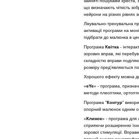
зайняті пошуками хреста, з
що визначають чіткість зобр
нейрони на різних рівнях з
Лікувально-тренувальна п
активації програми на моніт
підібрати до малюнка в це
Програма
Квітка
- інтера
зорових вправ, які перебув
складністю вправи поділяют
розміру пред'являються поо
Хорошого ефекту можна дос
«
eYe
» - програма, признач
методи плеоптики, ортопти
Програма "
Контур
" викори
опорний малюнок одним ок
«
Клинок
» - програма для 
сприяючи розширенню їхньо
зорової стимуляції.
Вправи