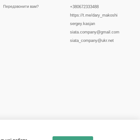
+380672333488
Передзвонити вам?
https://t.me/dary_makoshi
sergey.kasjan
siata.company@gmail.com
siata_company@ukr.net