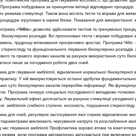
у.
Комплексна програма для лікування косоокості, що дозволяє зді
Програма побудована за принципом імітації відповідних процедур,
их режимів стимуляції.
Також вона містить тести та вправи для вияв
 процедури згруповані в окремі блоки.
Показання для використання: к
рограма «
Чібіс
» дозволяє здійснювати тестові та тренувальні проце
 бінокулярних розладів.
Всі пропоновані тести і вправи побудован
ажень, труднощі впізнавання прогресивно зростає.
Програма Чібіс 
о стереогляду та функціонального лікування бінокулярних розладів.
івого та правого зорових каналів за рахунок використання суто біно
атися лише за погодженої роботи двох очей.
ма для лікування амбліопії, відновлення нормальної бінокулярної в
практиці.
У ній використовуються останні здобутки фундаментальної
ких суто бінокулярних каналів переробки інформації.
Які функціону
ули.
Програма генерує спеціальні послідовності випадково-точкових 
у.
Лікувальний ефект досягається за рахунок стимуляції узгодженої
я: амбліопія слабкого ступеня, косоокість, порушення стереогляду.
тика для очей, регулярне застосування якої сприяє відновленню ако
 параметрами викликають чергування напруги та розслаблення аком
 час лікування амбліопії
Профілактика зорової втоми та комп'ютер
режим, коли програма автоматично запускається при включенні комп