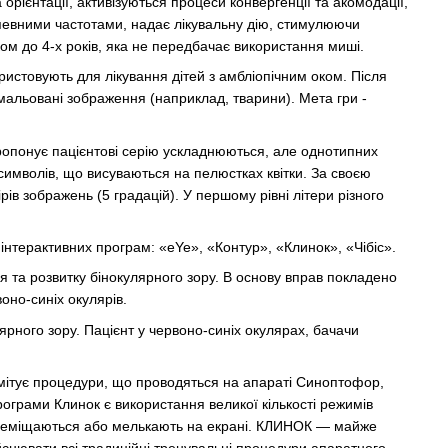
 орієнтації, активізуються процеси конвергенції та акомодації,
певними частотами, надає лікувальну дію, стимулюючи
ом до 4-х років, яка не передбачає використання миші.
ористовують для лікування дітей з амбліопічним оком.
Після
мальовані зображення (наприклад, тварини).
Мета гри -
опонує пацієнтові серію ускладнюються, але однотипних
 символів, що висуваються на пелюстках квітки.
За своєю
рів зображень (5 градацій).
У першому рівні літери різного
нтерактивних програм: «eYe», «Контур», «Клинок», «Чібіс».
я та розвитку бінокулярного зору.
В основу вправ покладено
оно-синіх окулярів.
ярного зору.
Пацієнт у червоно-синіх окулярах, бачачи
а імітує процедури, що проводяться на апараті Синоптофор,
грами Клинок є використання великої кількості режимів
реміщаються або мелькають на екрані.
КЛИНОК — майже