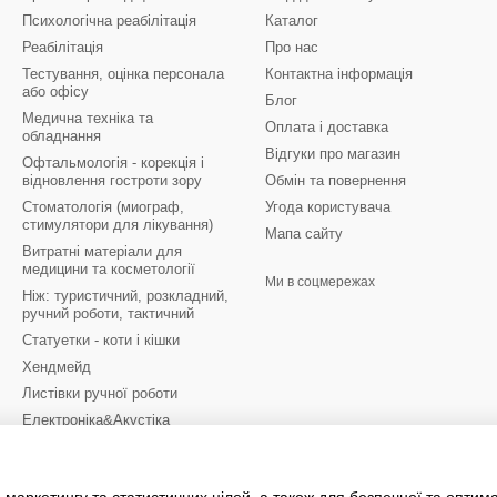
Психологічна реабілітація
Каталог
Реабілітація
Про нас
Тестування, оцінка персонала
Контактна інформація
або офісу
Блог
Медична техніка та
Оплата і доставка
обладнання
Відгуки про магазин
Офтальмологія - корекція і
відновлення гостроти зору
Обмін та повернення
Стоматологія (миограф,
Угода користувача
стимулятори для лікування)
Мапа сайту
Витратні матеріали для
медицини та косметології
Ми в соцмережах
Ніж: туристичний, розкладний,
ручний роботи, тактичний
Статуетки - коти і кішки
Хендмейд
Листівки ручної роботи
Електроніка&Акустіка
Меблі для будинку, офісу, дачі
Фотопослуги