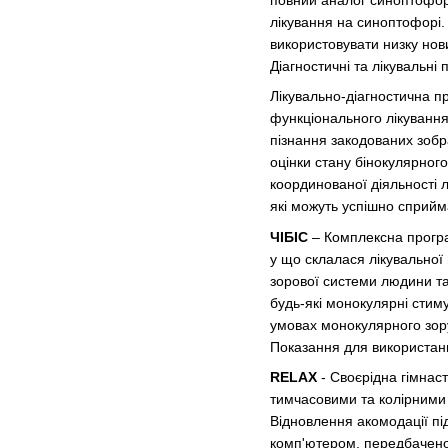
повний аналог синоптофор
лікування на синоптофорі.
використовувати низку нов
Діагностичні та лікувальні
Лікувально-діагностична п
функціонального лікування
пізнання закодованих зобр
оцінки стану бінокулярног
координованої діяльності л
які можуть успішно сприйм
ЧІБІС
– Комплексна програ
у що склалася лікувальної 
зорової системи людини та
будь-які монокулярні стим
умовах монокулярного зор
Показання для використанн
RELAX
- Своєрідна гімнас
тимчасовими та колірними
Відновлення акомодації під
комп'ютером, передбачено 