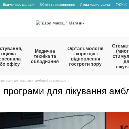
Укр
Рус
Відгуки про магазин
Обмін та повернення
Угода користувача
Стомат
стування,
Офтальмологія
Медична
(миог
оцінка
- корекція і
техніка та
стиму
ерсонала
відновлення
обладнання
д
бо офісу
гостроти зору
лікув
програми для лікування амбліопії та косоокості.
 програми для лікування амблі