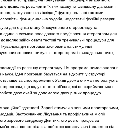
йснювати всі традиційні тренувальні процедури апаратного
 але дозволяє розширити їх тимчасову та швидкісну
діапазон і
лення, картування та ліквідації функціональної скотоми.
осоокість, функціональна худоба, недостатні фузійні резерви.
дури для оцінки стану бінокулярного стереогляду та
і за єдиною схемою послідовного пред'явлення стереограм для
- дозволяє здійснювати тестові та тренувальні процедури для
Лікувальна дія програми заснована на стимуляції
кулярних зорових стимулів – стереограм із випадкових точок,
заємодії та розвитку стереогляду.
Ця програма немає аналогів
 науки.
Ідея програми базується на відкритті у структурі
ють лише за спостереженні об'єктів двома очима і не реагують
стереограм, що кодують тест-об'єкти, які не сприймаються в
 роботи двох очей за допомогою двох різних процедур.
модаційної здатності.
Зорові стимули з певними просторовими,
одації.
Застосування:
Лікування та профілактика міопії
ного зорового синдрому
Для тих, хто довго працює за
'ютера, спостерігає за роботою користувача і, залежно від