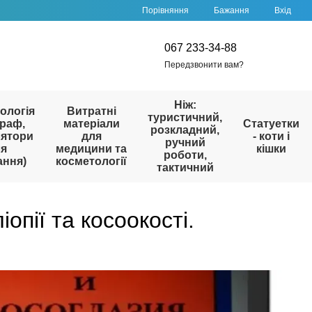
Порівняння
Бажання
Вхід
067 233-34-88
Передзвонити вам?
Ніж:
ологія
Витратні
туристичний,
раф,
матеріали
Статуетки
розкладний,
лятори
для
- коти і
ручний
ля
медицини та
кішки
роботи,
ання)
косметології
тактичний
опії та косоокості.