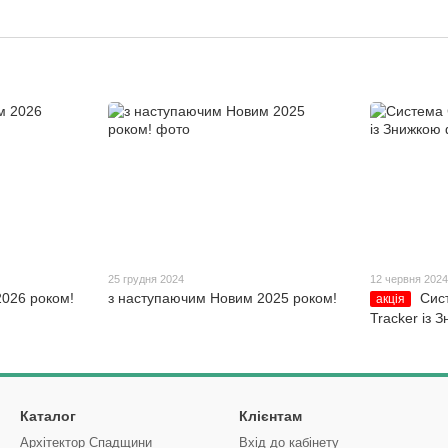
25 грудня 2024
12 червня 202
026 роком!
з наступаючим Новим 2025 роком!
Сист
акція
Tracker із 
Каталог
Клієнтам
Архітектор Спадщини
Вхід до кабінету