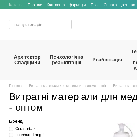
Перейти до основного контенту
Каталог
Про нас
Контактна інформація
Блог
Оплата і доставка
Те
Архітектор
Психологічна
Реабілітація
Спадщини
реабілітація
п
а
Головна
Витратні матеріали для медицини та косметології
Витратні матер
Витратні матеріали для мед
- оптом
Бренд
Ceracarta
7
Leonhard Lang
8