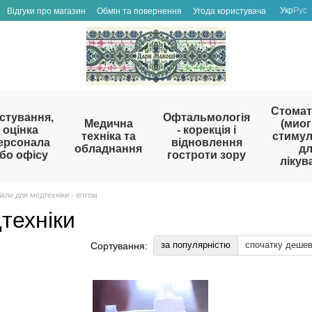
Укр
Рус
Відгуки про магазин
Обмін та повернення
Угода користувача
Стомат
стування,
Офтальмологія
Медична
(миог
оцінка
- корекція і
техніка та
стиму
ерсонала
відновлення
обладнання
д
бо офісу
гостроти зору
лікув
іали для медтехніки - оптом
техніки
за популярністю
спочатку деше
Сортування: