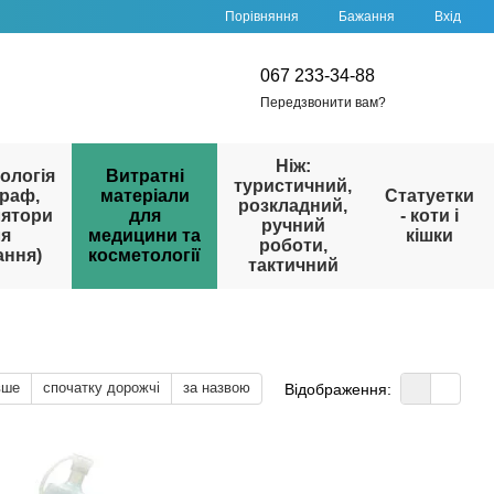
Порівняння
Бажання
Вхід
067 233-34-88
Передзвонити вам?
Ніж:
ологія
Витратні
туристичний,
раф,
матеріали
Статуетки
розкладний,
лятори
для
- коти і
ручний
ля
медицини та
кішки
роботи,
ання)
косметології
тактичний
вше
спочатку дорожчі
за назвою
Відображення: