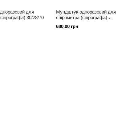
дноразовий для
Мундштук одноразовий для
(спірографа) 30/28/70
спірометра (спірографа)
26/23.5/70
680.00 грн