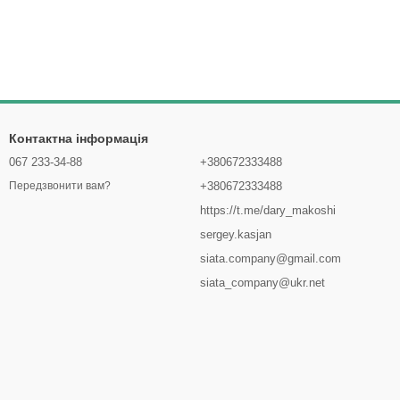
Контактна інформація
067 233-34-88
+380672333488
+380672333488
Передзвонити вам?
https://t.me/dary_makoshi
sergey.kasjan
siata.company@gmail.com
siata_company@ukr.net