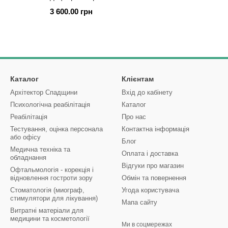
3 600.00 грн
Каталог
Клієнтам
Архітектор Спадщини
Вхід до кабінету
Психологічна реабілітація
Каталог
Реабілітація
Про нас
Тестування, оцінка персонала
Контактна інформація
або офісу
Блог
Медична техніка та
Оплата і доставка
обладнання
Відгуки про магазин
Офтальмологія - корекція і
відновлення гостроти зору
Обмін та повернення
Стоматологія (миограф,
Угода користувача
стимулятори для лікування)
Мапа сайту
Витратні матеріали для
медицини та косметології
Ми в соцмережах