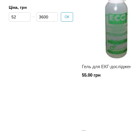
Ціна, грн
Від Ціна, грн
До Ціна, грн
ОК
Гель для ЕКГ-дослідже
55.00 грн