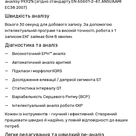
аналізу 99,92% (згідно стандарту EN 60601-2-47, ANSI/AAMI
EC38:2007)
Швидкість аналізу
Всього 30 секунд для добового запису. За допомогою
інтелектуальній програмі
та високій точності, робота з 1
записом ЕКГ займає біля 8 хвилин.
Діагностика та аналіз
Високоточний EPH™ аналіз
Автоматичний аналіз аритмій
Підкласи і морфологіїQRS
Дослідження елевації / депресії сегмента ST
Статистика інтервалу QT
Варіабельність Серцевого Ритму (ВСР)
Інтелектуальний аналіз роботи ЄКР
Кожен із інструментів - гнучкий і ефективний. Створений
працювати швидко й надійно, у повній відповідності до ваших
потреб.
Легке редагування та швидкий ре-аналіз