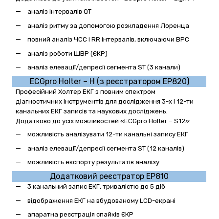
аналіз інтервалів QT
аналіз ритму за допомогою розкладення Лоренца
повний аналіз ЧСС і RR інтервалів, включаючи ВРС
аналіз роботи ШВР (ЄКР)
аналіз елевації/депресії сегмента ST (3 канали)
ECGpro
Holter – H
(з реєстратором
EP
820)
Професійний Холтер ЕКГ з повним спектром
діагностичних інструментів для дослідження 3-х і 12-ти
канальних ЕКГ записів та наукових досліджень.
Додатково до усіх можливостей «ECG
pro
Holter – S12»:
можливість аналізувати 12-ти канальні запису ЕКГ
аналіз елевації/депресії сегмента ST (12 каналів)
можливість експорту результатів аналізу
Додатковий реєстратор
EP810
3 канальний запис ЕКГ, тривалістю до 5 діб
відображення ЕКГ на вбудованому LCD-екрані
апаратна реєстрація спайків ЄКР