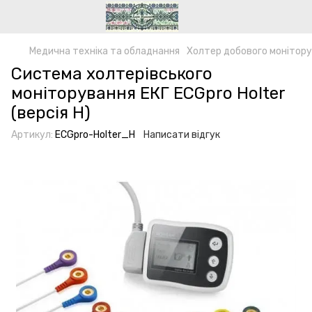
Медична техніка та обладнання
Холтер добового моніторув
Система холтерівського
моніторування ЕКГ ECGpro Holter
(версія H)
Артикул:
ECGpro-Holter_H
Написати відгук