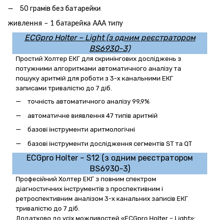
50 грамів без батарейки
живлення – 1 батарейка ААА типу
ECGpro
Holter –
Light
(з одним реєстратором
BS6930-3)
Простий Холтер ЕКГ для скринінгових досліджень з
потужними алгоритмами автоматичного аналізу та
пошуку аритмій для роботи з 3-х канальними ЕКГ
записами тривалістю до 7 діб.
точність автоматичного аналізу 99,9%
автоматичне виявлення 47 типів аритмій
базові інструменти аритмологічні
базові інструменти дослідження сегментів
ST
та
QT
ECGpro
Holter – S12
(з одним реєстратором
BS6930-3)
Професійний Холтер ЕКГ
з повним спектром
діагностичних інструментів з проспективним і
ретроспективним аналізом 3-х канальних записів ЕКГ
тривалістю до 7 діб.
Додатково до усіх можливостей «ECG
pro
Holter –
Light
»: