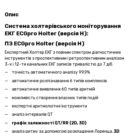
Опис
Система холтерівського моніторування
ЕКГ ECGpro Holter (версія H):
ПЗ ECGpro Holter (версія H)
Експертний Холтер ЕКГ з повним спектром діагностичних
інструментів з проспективним і ретроспективним аналізом
3-х і 12-ти канальних ЕКГ записів тривалістю до 7 діб.
точність автоматичного аналізу 99,9%
автоматичне розпізнавання 6 типів комплексів
автоматичне виявлення 60 типів аритмій
можливість створення власних типів подій
експертні аритмологічні інструменти
аналіз інтервалів QT
графік залежності QT/RR (2D, 3D)
аналіз ритму за допомогою розкладення Лоренца,
3D