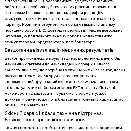
відображення на ЕКГ забезпечують додаткову наочність
роботи ЕКС, особливо у біполярному режимі. Інформативні
гістограми інтервалів зчеплення, графіки розподілу
стимульованих комплексів і епізодів доповнюють клінічну
картину. Новітній інструмент кількісного і якісного аналізу
порушень роботи ЕКС довершує результат і надає всеосяжну
інформацію для повного аналізу роботи імплантованого
стимулятора чи кардіовертора-дефібрилятора.
Бездоганна візуалізація медичних результатів
Безкомпромісна якість візуалізації кардіологічних даних. Від
найменших деталей до найскладніших графіків. Нічого
зайвого, лише те, що потрібно і в слушну мить - саме так, як ви і
очікували. Саме так, як зручно вам. Професійний
інформативний друкований звіт з автоматичним висновком і
інтелектуальним підбором епізодів ЕКГ для звіту. Потужні
можливості налаштування будь-якого елементу, щоб
друкувати саме те, що потрібно і саме у тому вигляді, масштабі і
об'ємі, що цікавить вас.
Якісний сервіс і дбала технічна підтримка.
Безкоштовне професійне навчання
Кожна система ECGpro® Холтер постачається з професійним