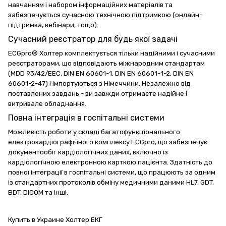
навчанням і набором інформаційних матеріалів та
забезпечується сучасною технічною підтримкою (онлайн-
підтримка, вебінари, тощо).
Сучасний реєстратор для будь якої задачі
ECGpro® Холтер комплектується тільки надійними і сучасними
реєстраторами, що відповідають міжнародним стандартам
(MDD 93/42/EEC, DIN EN 60601-1, DIN EN 60601-1-2, DIN EN
60601-2-47) і імпортуються з Німеччини. Незалежно від
поставлених завдань - ви завжди отримаєте надійне і
витривале обладнання.
Повна інтеграція в госпітальні системи
Можливість роботи у складі багатофункціонального
електрокардіографічного комплексу ECGpro, що забезпечує
документообіг кардіологічних даних, включно із
кардіологічною електронною карткою пацієнта. Здатність до
повної інтеграції в госпітальні системи, що працюють за одним
із стандартних протоколів обміну медичними даними HL7, GDT,
BDT, DICOM та інші.
Купить в Украине Холтер ЕКГ