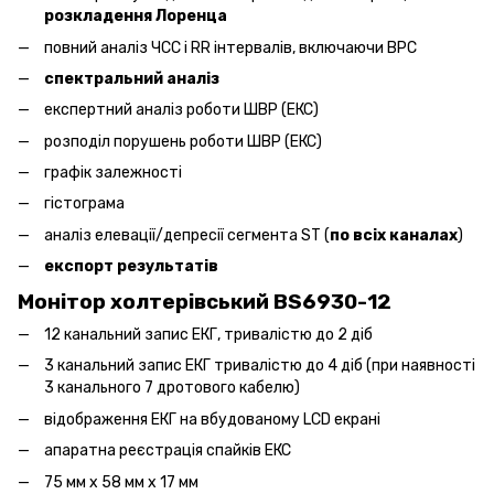
розкладення Лоренца
повний аналіз ЧСС і RR інтервалів, включаючи ВРС
спектральний аналіз
експертний аналіз роботи ШВР (ЕКС)
розподіл порушень роботи ШВР (ЕКС)
графік залежності
гістограма
аналіз елевації/депресії сегмента ST (
по всіх каналах
)
експорт результатів
Монітор холтерівський BS6930-12
12 канальний запис ЕКГ, тривалістю до 2 діб
3 канальний запис ЕКГ тривалістю до 4 діб (при наявності
3 канального 7 дротового кабелю)
відображення ЕКГ на вбудованому LCD екрані
апаратна реєстрація спайків ЕКС
75 мм x 58 мм x 17 мм