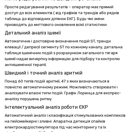
Просте редагування результатів – оператор має прямий
доступ до всіх елементів ( від графіків та трендів або рядків
таблиць до відповідних ділянок ЕКГ). Будь-які зміни
призводять до миттєвого оновлення всієї статистики.
Детальний аналіз ішемії
Автоматичне і достовірне визначення подій ST, тренди
елевації / депресії сегменту ST по кожному каналу, детальна
таблиця ішемічних подій з розрахунком загального тягаря
ішемії надає вичерпну інформацію для підбору та контролю
антиішемічної терапії.
Швидкий і точний аналіз аритмій
Понад 60 типів подій аритмії, 47 з яких визначаються в
повністю автоматичному режимі. Можливість створювати і
аналізувати власні типи подій. Графік Лоренца для експрес-
аналізу порушень ритму.
Інтелектуальний аналіз роботи ЄКР
Автоматичний аналіз і класифікація стимульованих комплексів
на пейсмейкерні і зливні. Апаратна детекція спайків
електрокардіостимулятора під час моніторингу та їх