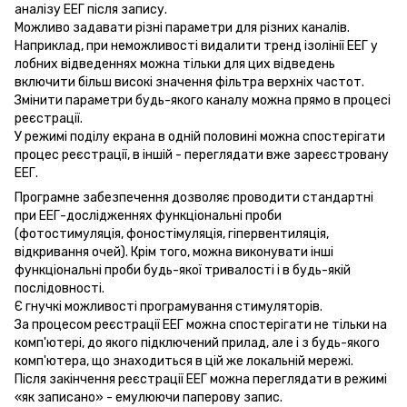
аналізу ЕЕГ після запису.
Можливо задавати різні параметри для різних каналів.
Наприклад, при неможливості видалити тренд ізолінії ЕЕГ у
лобних відведеннях можна тільки для цих відведень
включити більш високі значення фільтра верхніх частот.
Змінити параметри будь-якого каналу можна прямо в процесі
реєстрації.
У режимі поділу екрана в одній половині можна спостерігати
процес реєстрації, в іншій - переглядати вже зареєстровану
ЕЕГ.
Програмне забезпечення дозволяє проводити стандартні
при ЕЕГ-дослідженнях функціональні проби
(фотостимуляція, фоностімуляція, гіпервентиляція,
відкривання очей). Крім того, можна виконувати інші
функціональні проби будь-якої тривалості і в будь-якій
послідовності.
Є гнучкі можливості програмування стимуляторів.
За процесом реєстрації ЕЕГ можна спостерігати не тільки на
комп'ютері, до якого підключений прилад, але і з будь-якого
комп'ютера, що знаходиться в цій же локальній мережі.
Після закінчення реєстрації ЕЕГ можна переглядати в режимі
«як записано» - емулюючи паперову запис.