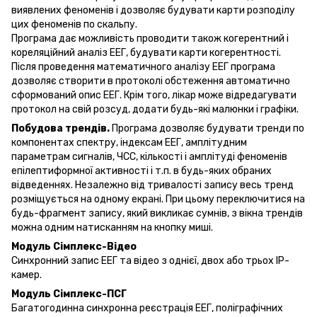
виявлених феноменів і дозволяє будувати карти розподілу
цих феноменів по скальпу.
Програма дає можливість проводити також когерентний і
кореляційний аналіз ЕЕГ, будувати карти когерентності.
Після проведення математичного аналізу ЕЕГ програма
дозволяє створити в протоколі обстеження автоматично
сформований опис ЕЕГ. Крім того, лікар може відредагувати
протокол на свій розсуд, додати будь-які малюнки і графіки.
Побудова трендів.
Програма дозволяє будувати тренди по
компонентах спектру, індексам ЕЕГ, амплітудним
параметрам сигналів, ЧСС, кількості і амплітуді феноменів
епілептиформної активності і т.п. в будь-яких обраних
відведеннях. Незалежно від тривалості запису весь тренд
розміщується на одному екрані. При цьому переключитися на
будь-фрагмент запису, який викликає сумнів, з вікна трендів
можна одним натисканням на кнопку миші.
Модуль Сімплекс-Відео
Синхронний запис ЕЕГ та відео з однієї, двох або трьох ІР-
камер.
Модуль Сімплекс-ПСГ
Багатогодинна синхронна реєстрація ЕЕГ, поліграфічних