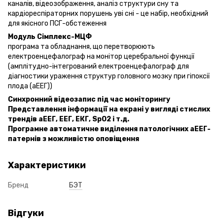
каналів, відеозображення, аналіз структури сну та
кардіореспіраторних порушень уві сні - це набір, необхідний
для якісного ПСГ-обстеження
Модуль Сімплекс-МЦФ
програма та обладнання, що перетворюють
електроенцефалограф на монітор церебральної функції
(амплітудно-інтегрований електроенцефалограф для
діагностики ураження структур головного мозку при гіпоксії
плода (аЕЕГ))
Синхронний відеозапис під час моніторингу
Представлення інформації на екрані у вигляді стислих
трендів аЕЕГ, ЕЕГ, ЕКГ, SрО2 і т.д.
Програмне автоматичне виділення патологічних аЕЕГ-
патернів з можливістю оповіщення
Характеристики
Бренд
БЭТ
Відгуки