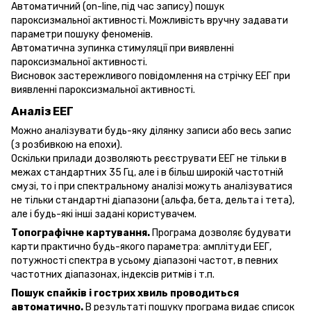
Автоматичний (оn-Ііnе, під час запису) пошук
пароксизмальної активності. Можливість вручну задавати
параметри пошуку феноменів.
Автоматична зупинка стимуляції при виявленні
пароксизмальної активності.
Висновок застережливого повідомлення на стрічку ЕЕГ при
виявленні пароксизмальної активності.
Аналіз ЕЕГ
Можно аналізувати будь-яку ділянку записи або весь запис
(з розбивкою на епохи).
Оскільки прилади дозволяють реєструвати ЕЕГ не тільки в
межах стандартних 35 Гц, але і в більш широкій частотній
смузі, то і при спектральному аналізі можуть аналізуватися
не тільки стандартні діапазони (альфа, бета, дельта і тета),
але і будь-які інші задані користувачем.
Топографічне картування.
Програма дозволяє будувати
карти практично будь-якого параметра: амплітуди ЕЕГ,
потужності спектра в усьому діапазоні частот, в певних
частотних діапазонах, індексів ритмів і т.п.
Пошук спайків і гострих хвиль проводиться
автоматично.
В результаті пошуку програма видає список