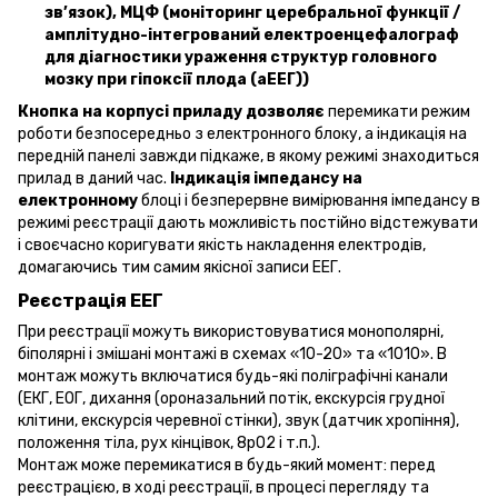
зв’язок), МЦФ (моніторинг церебральної функції /
амплітудно-інтегрований електроенцефалограф
для діагностики ураження структур головного
мозку при гіпоксії плода (аЕЕГ))
Кнопка на корпусі приладу дозволяє
перемикати режим
роботи безпосередньо з електронного блоку, а індикація на
передній панелі завжди підкаже, в якому режимі знаходиться
прилад в даний час.
Індикація імпедансу на
електронному
блоці і безперервне вимірювання імпедансу в
режимі реєстрації дають можливість постійно відстежувати
і своєчасно коригувати якість накладення електродів,
домагаючись тим самим якісної записи ЕЕГ.
Реєстрація ЕЕГ
При реєстрації можуть використовуватися монополярні,
біполярні і змішані монтажі в схемах «10-20» та «1010». В
монтаж можуть включатися будь-які поліграфічні канали
(ЕКГ, ЕОГ, дихання (ороназальний потік, екскурсія грудної
клітини, екскурсія черевної стінки), звук (датчик хропіння),
положення тіла, рух кінцівок, 8рО2 і т.п.).
Монтаж може перемикатися в будь-який момент: перед
реєстрацією, в ході реєстрації, в процесі перегляду та