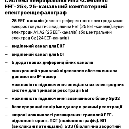
Система нейрофізіологічна «Сімплекс
ЕЕГ-25», 25-канальний комп'ютерний
електроенцефалограф
25 ЕЕГ-каналів
(в якості референтного електрода може
використовуватися виділений Ref (25 ЕЕГ-каналів), вушні
електроди А1, А2 (23 ЕЕГ-каналів) або центральний
електрод Сz (24 ЕЕГ-каналів)
виділений канал для ЕКГ
виділений канал для ЕОГ
6 додаткових диференційних каналів
синхронний тривалий відеозапис обстеження за
допомогою ІР-камер
можливість підключення спеціальних електродних
систем для тривалої реєстрації ЕЕГ
можливість підключення зовнішнього блоку SрО2
безперервний вимір імпедансу в режимі реєстрації
широкі можливості розширення: тривалий ЕЕГ-
відеомоніторинг, ПСГ (полісомнографія), ВП
(викликані потенціали), БЗЗ (біологічно зворотній