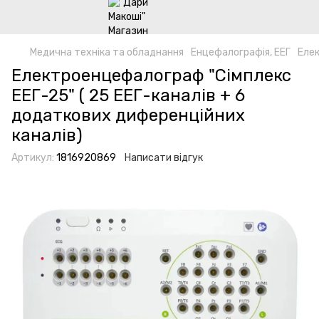
Медична техніка та обладнання
Енцефалографія, ЕЕГ
Елек
Електроенцефалограф "Сімплекс
ЕЕГ-25" ( 25 ЕЕГ-каналів + 6
додаткових диференційних
каналів)
Артикул:
1816920869
Написати відгук