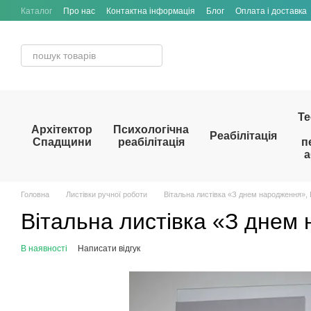
Перейти до основного контенту
Каталог
Про нас
Контактна інформація
Блог
Оплата і доставка
Те
Архітектор
Психологічна
Реабілітація
Спадщини
реабілітація
п
а
Головна
Листівки ручної роботи
Вітальна листівка «З днем народження»,
Вітальна листівка «З днем
В наявності
Написати відгук