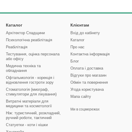
Каталог
Клієнтам
Архітектор Спадщини
Вхід до кабінету
Психологічна реабілітація
Каталог
Реабілітація
Про нас
Тестування, оцінка персонала
Контактна інформація
або офісу
Блог
Медична техніка та
Оплата і доставка
обладнання
Відгуки про магазин
Офтальмологія - корекція і
відновлення гостроти зору
Обмін та повернення
Стоматологія (миограф,
Угода користувача
стимулятори для лікування)
Мапа сайту
Витратні матеріали для
медицини та косметології
Ми в соцмережах
Ніж: туристичний, розкладний,
ручний роботи, тактичний
Статуетки - коти і кішки
Хендмейд