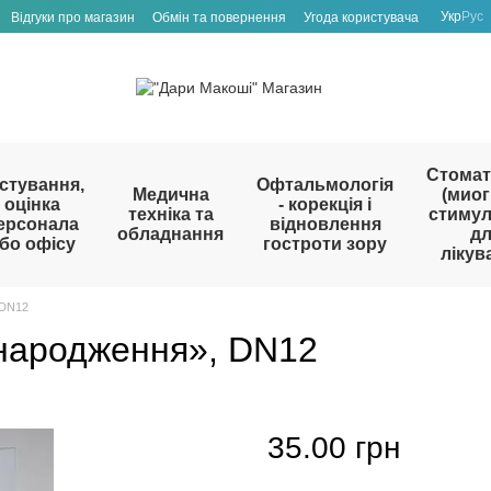
Укр
Рус
Відгуки про магазин
Обмін та повернення
Угода користувача
Стомат
стування,
Офтальмологія
Медична
(миог
оцінка
- корекція і
техніка та
стиму
ерсонала
відновлення
обладнання
д
бо офісу
гостроти зору
лікув
 DN12
 народження», DN12
35.00 грн