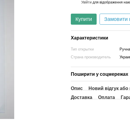
Увійти
для відображення нак
%
Купити
Замовити
Характеристики
Тип открытки
Ручна
Страна производитель
Украи
Поширити у соцмережах
Опис
Новий відгук або
Доставка
Оплата
Гар