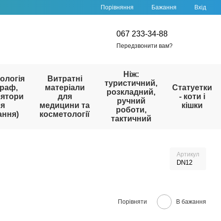
Порівняння
Бажання
Вхід
067 233-34-88
Передзвонити вам?
Ніж:
ологія
Витратні
туристичний,
раф,
матеріали
Статуетки
розкладний,
лятори
для
- коти і
ручний
ля
медицини та
кішки
роботи,
ання)
косметології
тактичний
Артикул
DN12
Порівняти
В бажання