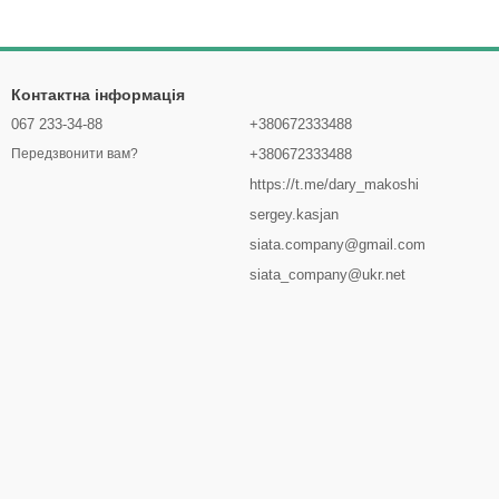
Контактна інформація
067 233-34-88
+380672333488
+380672333488
Передзвонити вам?
https://t.me/dary_makoshi
sergey.kasjan
siata.company@gmail.com
siata_company@ukr.net