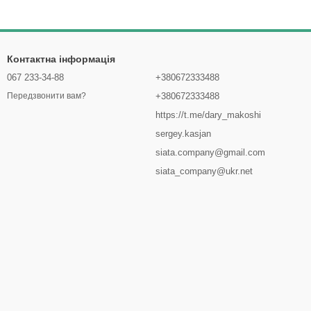
Контактна інформація
067 233-34-88
+380672333488
+380672333488
Передзвонити вам?
https://t.me/dary_makoshi
sergey.kasjan
siata.company@gmail.com
siata_company@ukr.net