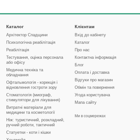
Каталог
Клієнтам
Архітектор Спадщини
Вхід до кабінету
Психологічна реабілітація
Каталог
Реабілітація
Про нас
Тестування, оцінка персонала
Контактна інформація
або офісу
Блог
Медична техніка та
Оплата і доставка
обладнання
Відгуки про магазин
Офтальмологія - корекція і
відновлення гостроти зору
Обмін та повернення
Стоматологія (миограф,
Угода користувача
стимулятори для лікування)
Мапа сайту
Витратні матеріали для
медицини та косметології
Ми в соцмережах
Ніж: туристичний, розкладний,
ручний роботи, тактичний
Статуетки - коти і кішки
Хендмейд