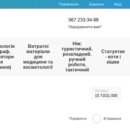
Порівняння
Бажання
Вхід
067 233-34-88
Передзвонити вам?
Ніж:
ологія
Витратні
туристичний,
раф,
матеріали
Статуетки
розкладний,
лятори
для
- коти і
ручний
ля
медицини та
кішки
роботи,
ання)
косметології
тактичний
Артикул
10.71011.000
Порівняти
В бажання