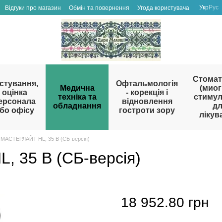
Укр
Рус
Відгуки про магазин
Обмін та повернення
Угода користувача
Стомат
стування,
Офтальмологія
Медична
(миог
оцінка
- корекція і
техніка та
стиму
ерсонала
відновлення
обладнання
д
бо офісу
гостроти зору
лікув
 МАСТЕРЛАЙТ HL, 35 В (СБ-версія)
 35 В (СБ-версія)
18 952.80 грн