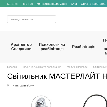
Перейти до основного контенту
Каталог
Про нас
Контактна інформація
Блог
Оплата і доставка
Те
Архітектор
Психологічна
Реабілітація
Спадщини
реабілітація
п
а
Головна
Медична техніка та обладнання
Медичні прилади
Світильник
Світильник МАСТЕРЛАЙТ HL,
0
Написати відгук