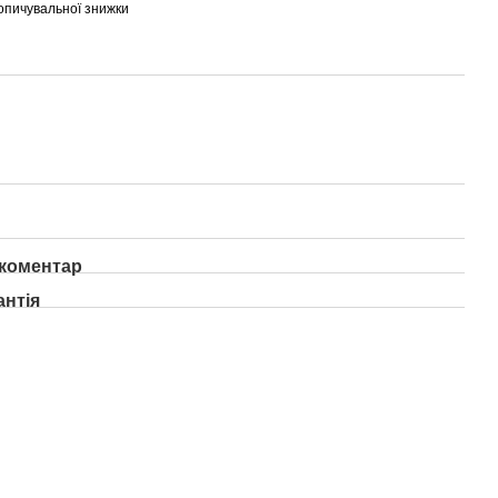
опичувальної знижки
 коментар
антія