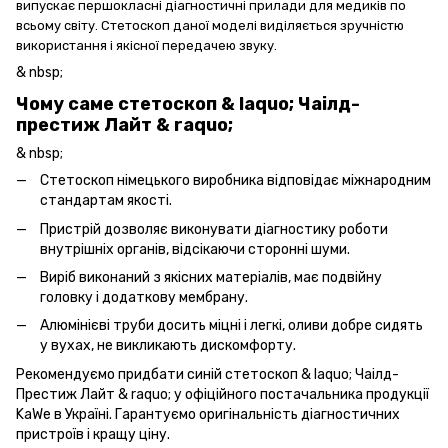
випускає першокласні діагностичні прилади для медиків по
всьому світу. Стетоскоп даної моделі виділяється зручністю
використання і якісної передачею звуку.
& nbsp;
Чому саме стетоскоп & laquo; Чаілд-
престиж Лайт & raquo;
& nbsp;
Стетоскоп німецького виробника відповідає міжнародним
стандартам якості.
Пристрій дозволяє виконувати діагностику роботи
внутрішніх органів, відсікаючи сторонні шуми.
Виріб виконаний з якісних матеріалів, має подвійну
головку і додаткову мембрану.
Алюмінієві труби досить міцні і легкі, оливи добре сидять
у вухах, не викликають дискомфорту.
Рекомендуємо придбати синій стетоскоп & laquo; Чаілд-
Престиж Лайт & raquo; у офіційного постачальника продукції
KaWe в Україні. Гарантуємо оригінальність діагностичних
пристроїв і кращу ціну.