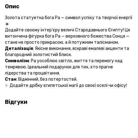
Опис
Золота статуетка бога Ра — символ успіху та творчої енергії
☀️
​Додайте своєму інтер’єру величі Стародавнього Єгипту! Ця
витончена фігурка бога Ра — верховного божества Сонця —
стане не просто прикрасою, а й потужним талісманом.
​Деталізація
: Якісне виконання, яскраві емалеві акценти та
благородний золотистий блиск.
​Символізм
: Ра уособлює світло, життя та перемогу над
темрявою. Ідеальний подарунок для тих, хто прагне
лідерства та процвітання.
​Стан
: Відмінний, без потертостей.
​✨ Додайте дрібку єгипетської магії до своєї оселі чи офісу!
Відгуки