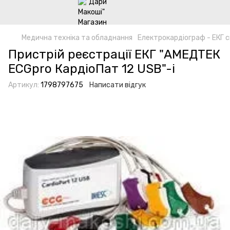
Медична техніка та обладнання
Електрокардіограф - ЕКГ 
Пристрій реєстрації ЕКГ "АМЕДТЕК
ECGpro КардіоПат 12 USB"-i
Артикул:
1798797675
Написати відгук