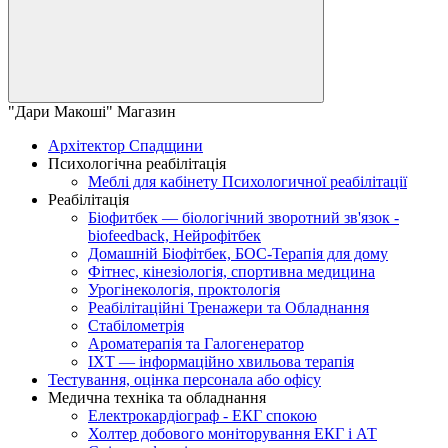
"Дари Макоші" Магазин
Архітектор Спадщини
Психологічна реабілітація
Меблі для кабінету Психологичної реабілітації
Реабілітація
Біофитбек — біологічний зворотний зв'язок -
biofeedback, Нейрофітбек
Домашній Біофітбек, БОС-Терапія для дому
Фітнес, кінезіологія, спортивна медицина
Урогінекологія, проктологія
Реабілітаційні Тренажери та Обладнання
Стабілометрія
Ароматерапія та Галогенератор
ІХТ — інформаційно хвильова терапія
Тестування, оцінка персонала або офісу
Медична техніка та обладнання
Електрокардіограф - ЕКГ спокою
Холтер добового моніторування ЕКГ і АТ