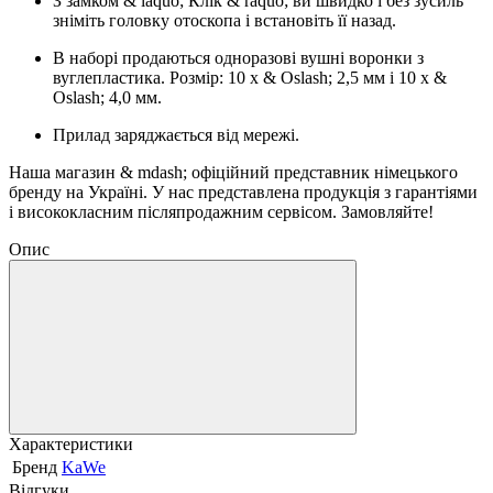
З замком & laquo; Клік & raquo; ви швидко і без зусиль
зніміть головку отоскопа і встановіть її назад.
В наборі продаються одноразові вушні воронки з
вуглепластика. Розмір: 10 x & Oslash; 2,5 мм і 10 x &
Oslash; 4,0 мм.
Прилад заряджається від мережі.
Наша магазин & mdash; офіційний представник німецького
бренду на Україні. У нас представлена продукція з гарантіями
і висококласним післяпродажним сервісом. Замовляйте!
Опис
Характеристики
Бренд
KaWe
Відгуки