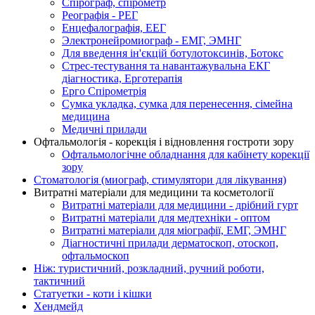
Спірограф, спірометр
Реографія - РЕГ
Енцефалографія, ЕЕГ
Электронейромиограф - ЕМГ, ЭМНГ
Для введення ін'єкцій ботулотоксинів, Ботокс
Стрес-тестування та навантажувальна ЕКГ
діагностика, Ерготерапія
Ерго Спірометрія
Сумка укладка, сумка для перенесення, сімейна
медицина
Медичні прилади
Офтальмологія - корекція і відновлення гостроти зору
Офтальмологічне обладнання для кабінету корекції
зору
Стоматологія (миограф, стимулятори для лікування)
Витратні матеріали для медицини та косметології
Витратні матеріали для медицини - дрібний гурт
Витратні матеріали для медтехніки - оптом
Витратні матеріали для міографії, ЕМГ, ЭМНГ
Діагностичні прилади дерматоскоп, отоскоп,
офтальмоскоп
Ніж: туристичний, розкладний, ручний роботи,
тактичний
Статуетки - коти і кішки
Хендмейд