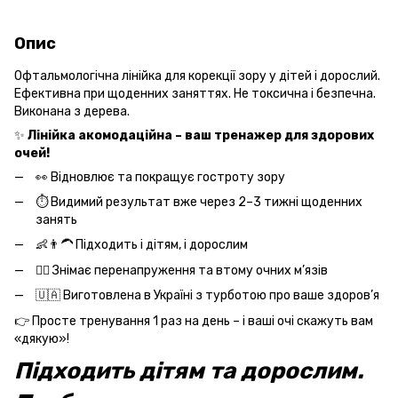
Опис
Офтальмологічна лінійка для корекції зору у дітей і дорослий.
Ефективна при щоденних заняттях. Не токсична і безпечна.
Виконана з дерева.
✨
Лінійка акомодаційна – ваш тренажер для здорових
очей!
👀 Відновлює та покращує гостроту зору
⏱ Видимий результат вже через 2–3 тижні щоденних
занять
👶👨‍🦱 Підходить і дітям, і дорослим
💆‍♂️ Знімає перенапруження та втому очних м’язів
🇺🇦 Виготовлена в Україні з турботою про ваше здоров’я
👉 Просте тренування 1 раз на день – і ваші очі скажуть вам
«дякую»!
Підходить дітям та дорослим.