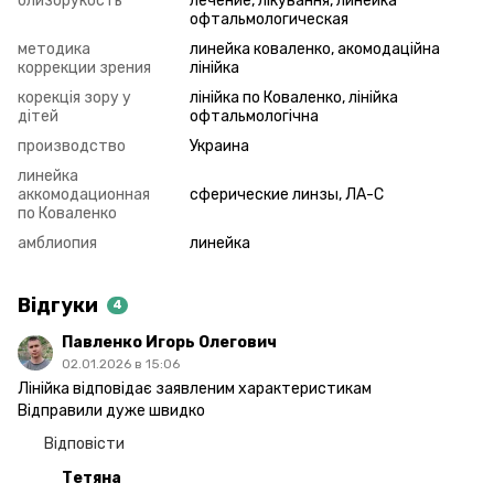
близорукость
лечение, лікування, линейка
офтальмологическая
методика
линейка коваленко, акомодаційна
коррекции зрения
лінійка
корекція зору у
лінійка по Коваленко, лінійка
дітей
офтальмологічна
производство
Украина
линейка
аккомодационная
сферические линзы, ЛА-С
по Коваленко
амблиопия
линейка
Відгуки
4
Павленко Игорь Олегович
02.01.2026 в 15:06
Лінійка відповідає заявленим характеристикам
Відправили дуже швидко
Відповісти
Тетяна