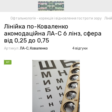
Офтальмологія - корекція і відновлення гостроти зору
Ліні
Лінійка по-Коваленко
акомодаційна ЛА-С 6 лінз, сфера
від 0,25 до 0,75
Артикул:
ЛА-С, Коваленко
4 відгуки
ХІТ