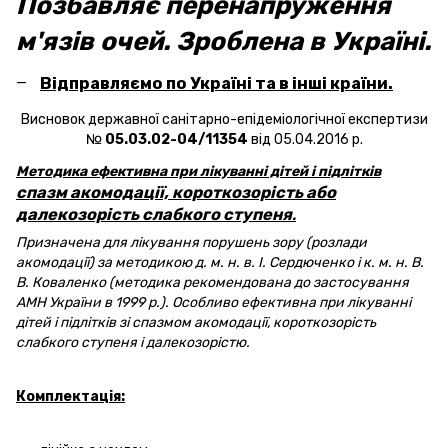
Позбавляє перенапруження
м'язів очей. Зроблена в Україні.
Відправляємо по Україні та в інші країни.
Висновок державної санітарно-епідеміологічної експертизи
№
05.03.02-04/11354
від 05.04.2016 р.
Методика ефективна при лікуванні дітей і підлітків
спазм акомодації, короткозорість або
далекозорість слабкого ступеня
.
Призначена для лікування порушень зору (розлади
акомодації) за методикою д. м. н. в. І. Сердюченко і к. м. н. В.
В. Коваленко (методика рекомендована до застосування
АМН України в 1999 р.). Особливо ефективна при лікуванні
дітей і підлітків зі спазмом акомодації, короткозорість
слабкого ступеня і далекозорістю.
Комплектація: