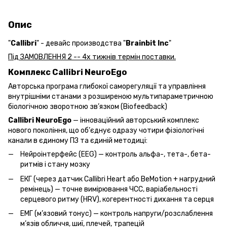
Опис
"
Callibri
" - девайс производства "
Brainbit Inc
"
Під ЗАМОВЛЕННЯ 2 -- 4х тижнів термін поставки.
Комплекс Callibri NeuroEgo
Авторська програма глибокої саморегуляції та управління 
внутрішніми станами з розширеною мультипараметричною 
біологічною зворотною зв’язком (Biofeedback)
Callibri NeuroEgo
 — інноваційний авторський комплекс 
нового покоління, що об’єднує одразу чотири фізіологічні 
канали в єдиному ПЗ та єдиній методиці:
Нейроінтерфейс (EEG) — контроль альфа-, тета-, бета-
ритмів і стану мозку
ЕКГ (через датчик Callibri Heart або BeMotion + нагрудний
ремінець) — точне вимірювання ЧСС, варіабельності
серцевого ритму (HRV), когерентності дихання та серця
ЕМГ (м’язовий тонус) — контроль напруги/розслаблення
м’язів обличчя, шиї, плечей, трапецій