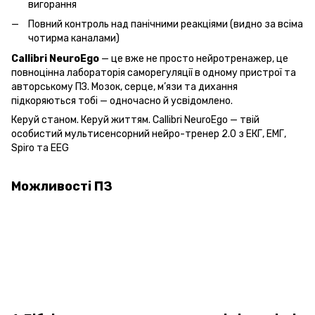
вигорання
Повний контроль над панічними реакціями (видно за всіма
чотирма каналами)
Callibri NeuroEgo
 — це вже не просто нейротренажер, це 
повноцінна лабораторія саморегуляції в одному пристрої та 
авторському ПЗ. Мозок, серце, м’язи та дихання 
підкоряються тобі — одночасно й усвідомлено.
Керуй станом. Керуй життям. Callibri NeuroEgo — твій 
особистий мультисенсорний нейро-тренер 2.0 з ЕКГ, ЕМГ, 
Spiro та EEG
Можливості ПЗ