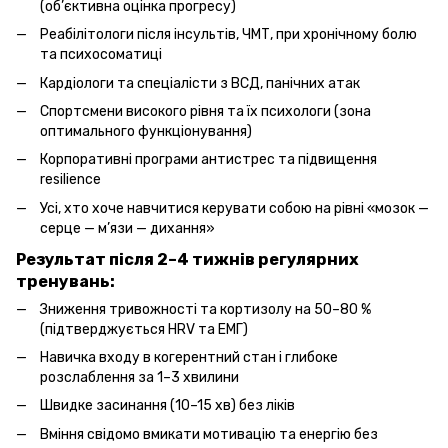
(об’єктивна оцінка прогресу)
Реабілітологи після інсультів, ЧМТ, при хронічному болю
та психосоматиці
Кардіологи та спеціалісти з ВСД, панічних атак
Спортсмени високого рівня та їх психологи (зона
оптимального функціонування)
Корпоративні програми антистрес та підвищення
resilience
Усі, хто хоче навчитися керувати собою на рівні «мозок —
серце — м’язи — дихання»
Результат після 2–4 тижнів регулярних
тренувань:
Зниження тривожності та кортизолу на 50–80 %
(підтверджується HRV та ЕМГ)
Навичка входу в когерентний стан і глибоке
розслаблення за 1–3 хвилини
Швидке засинання (10–15 хв) без ліків
Вміння свідомо вмикати мотивацію та енергію без