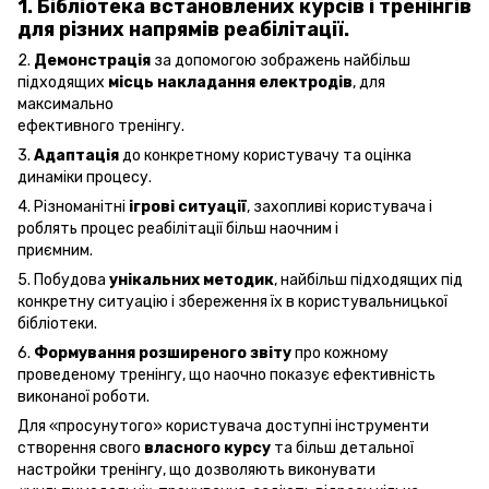
1.
Бібліотека
встановлених
курсів і тренінгів
для різних напрямів реабілітації.
2.
Демонстрація
за допомогою зображень найбільш
підходящих
місць накладання електродів
, для
максимально
ефективного тренінгу.
3.
Адаптація
до конкретному користувачу та оцінка
динаміки процесу.
4. Різноманітні
ігрові ситуації
, захопливі користувача і
роблять процес реабілітації більш наочним і
приємним.
5. Побудова
унікальних методик
, найбільш підходящих під
конкретну ситуацію і збереження їх в користувальницької
бібліотеки.
6.
Формування розширеного звіту
про кожному
проведеному тренінгу, що наочно показує ефективність
виконаної роботи.
Для «просунутого» користувача доступні інструменти
створення свого
власного курсу
та більш детальної
настройки тренінгу, що дозволяють виконувати