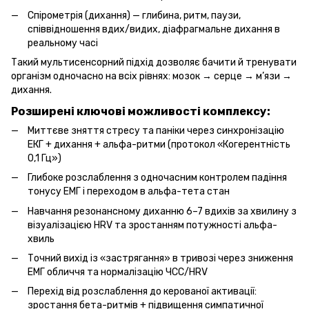
Спірометрія (дихання) — глибина, ритм, паузи,
співвідношення вдих/видих, діафрагмальне дихання в
реальному часі
Такий мультисенсорний підхід дозволяє бачити й тренувати 
організм одночасно на всіх рівнях: мозок → серце → м’язи → 
дихання.
Розширені ключові можливості комплексу:
Миттєве зняття стресу та паніки через синхронізацію
ЕКГ + дихання + альфа-ритми (протокол «Когерентність
0,1 Гц»)
Глибоке розслаблення з одночасним контролем падіння
тонусу ЕМГ і переходом в альфа-тета стан
Навчання резонансному диханню 6–7 вдихів за хвилину з
візуалізацією HRV та зростанням потужності альфа-
хвиль
Точний вихід із «застрягання» в тривозі через зниження
ЕМГ обличчя та нормалізацію ЧСС/HRV
Перехід від розслаблення до керованої активації:
зростання бета-ритмів + підвищення симпатичної