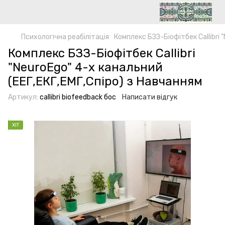
Психологічна реабілітація
Комплекс БЗЗ-Біофітбек Callibri 
Комплекс БЗЗ-Біофітбек Callibri
"NeuroEgo" 4-х канальний
(ЕЕГ,ЕКГ,ЕМГ,Спіро) з Навчанням
Артикул:
callibri biofeedback бос
Написати відгук
ХІТ