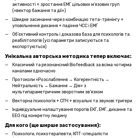
активності + зростання ЕМГ цільових м’язових груп
(«вектор бажання та дії»)
Швидке засинання через комбінацію тета-тренінгу +
уповільнення дихання + падіння ЧСС і ЕМГ
Об’єктивний контроль і доказова база для психологів та
реабілітологів (усі параметри записуються та
експортуються)
Унікальна авторська методика тепер включає:
Класичний та резонансний Biofeedback за всіма чотирма
каналами одночасно
Протоколи «Розслаблення → Когерентність →
Нейтральність → Бажання → Дія» з
мультипараметричним зворотним зв’язком
Векторна психологія + СПЧ + візуальні та звукові тригери
Індивідуальне налаштування порогів ЕКГ, ЕМГ, дихання та
EEG під конкретну людину
Для кого (ще ширше застосування):
Психологи, психотерапевти, КПТ-спеціалісти