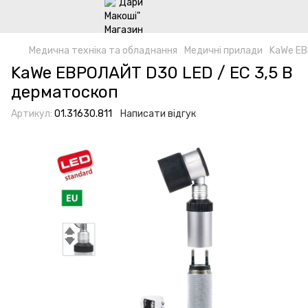
Медична техніка та обладнання
Медичні прилади
KaWe EВ
KaWe EВРОЛАЙТ D30 LED / EC 3,5 B
дерматоскоп
Артикул:
01.31630.811
Написати відгук