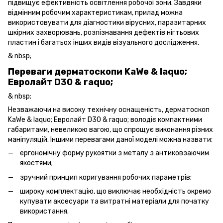
підвищує ефективність освітлення робочої зони. Завдяки
відмінним робочим характеристикам, прилад можна
використовувати для діагностики вірусних, паразитарних
шкірних захворювань, розпізнавання дефектів нігтьових
пластин і багатьох інших видів візуального дослідження.
& nbsp;
Переваги дерматоскопи KaWe & laquo;
Евролайт D30 & raquo;
& nbsp;
Незважаючи на високу технічну оснащеність, дерматоскоп
KaWe & laquo; Евролайт D30 & raquo; володіє компактними
габаритами, невеликою вагою, що спрощує виконання різних
маніпуляцій. Іншими перевагами даної моделі можна назвати:
ергономічну форму рукоятки з металу з антиковзаючим
якостями;
зручний принцип коригування робочих параметрів;
широку комплектацію, що виключає необхідність окремо
купувати аксесуари та витратні матеріали для початку
використання.