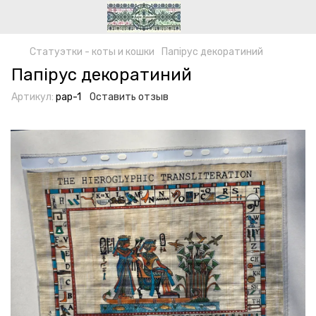
Статуэтки - коты и кошки
Папірус декоратиний
Папірус декоратиний
Артикул:
pap-1
Оставить отзыв