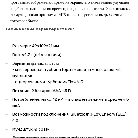
программаотображается прямо на экране, что значительно улучшает
содействие пациента во время проведения спиротеста. Эксклюзивная
стимуляционная программа MIR ориентируется на выдыхаемом
потоке и объеме.
Технические характеристики:
Размеры:
49
x
109
x
21 мм
Вес:
60,7 г (с батареями)
Варианты датчиков потока:
-
многоразовая турбина
(
оранжевая
) и
многоразов
ый
мундштук
- одноразовыми
турбина
ми
FlowMIR
Питание:
2 батареи ААА 1,5 В
Потребление:
макс. 12 мА — в спящем режиме в среднем 8
мкА
Возможности подключения:
Bluetooth
®
LowEnegry (BLE)
4.0
Мундштук
:
Ø 30 мм
Датчик потока: двунаправленная цифровая турбина