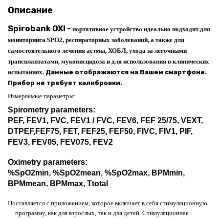
Описание
Spirobank OXI -
портативное устройство идеально подходит для
мониторинга SPO2, респираторных заболеваний, а также для
самостоятельного лечения астмы, ХОБЛ, ухода за легочными
трансплантатами, муковисцидоза и для использования в клинических
испытаниях.
Данные отображаются на Вашем смартфоне.
Прибор не требует калибровки.
Измеряемые параметры:
Spirometry parameters:
PEF, FEV1, FVC, FEV1 / FVC, FEV6, FEF 25/75, VEXT,
DTPEF,FEF75, FET, FEF25, FEF50, FIVC, FIV1, PIF,
FEV3, FEV05, FEV075, FEV2
Oximetry parameters
:
%SpO2min, %SpO2mean, %SpO2max, BPMmin,
BPMmean, BPMmax, Ttotal
Поставляется с приложением, которое включает в себя стимуляционную
программу, как для взрослых, так и для детей. Стимуляционная