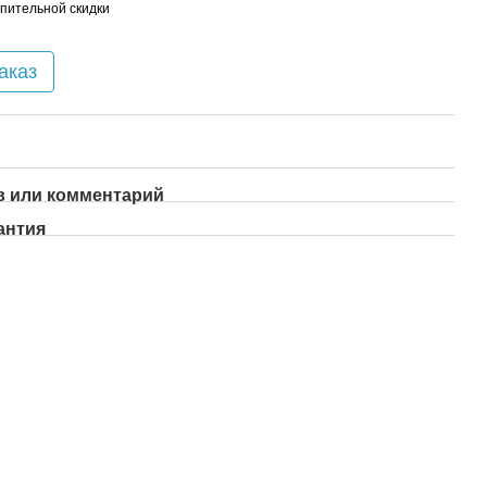
пительной скидки
аказ
 или комментарий
антия