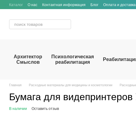
Перейти к основному контенту
Каталог
О нас
Контактная информация
Блог
Оплата и доставка
Архитектор
Психологическая
Реабилитаци
Смыслов
реабилитация
Главная
Расходные материалы для медицины и косметологии
Расходные
Бумага для видепринтеро
В наличии
Оставить отзыв