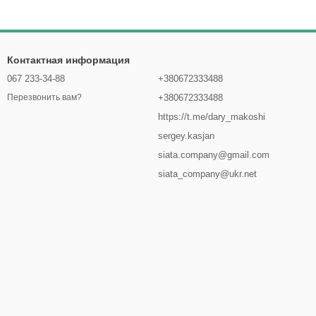
Контактная информация
067 233-34-88
+380672333488
+380672333488
Перезвонить вам?
https://t.me/dary_makoshi
sergey.kasjan
siata.company@gmail.com
siata_company@ukr.net