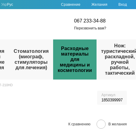
Сравнение
Укр
Рус
Желания
Вход
067 233-34-88
Перезвонить вам?
Нож:
Расходные
ия
Стоматология
туристический
материалы
и
(миограф,
раскладной,
для
ие
стимуляторы
ручной
медицины и
ия
для лечения)
работы,
косметологии
тактический
Т-210HD
Артикул
1850399997
К сравнению
В желания