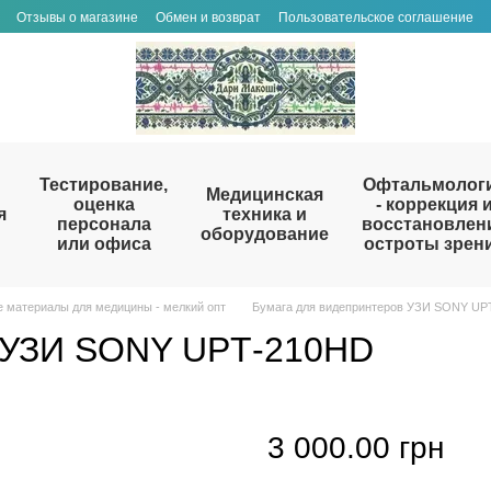
Отзывы о магазине
Обмен и возврат
Пользовательское соглашение
Тестирование,
Офтальмолог
Медицинская
оценка
- коррекция 
я
техника и
персонала
восстановлен
оборудование
или офиса
остроты зрен
 материалы для медицины - мелкий опт
Бумага для видепринтеров УЗИ SONY UP
в УЗИ SONY UPТ-210HD
3 000.00 грн