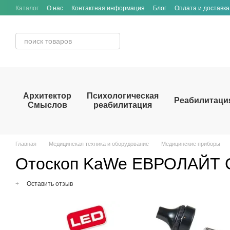
Перейти к основному контенту
Каталог
О нас
Контактная информация
Блог
Оплата и доставка
Архитектор
Психологическая
Реабилитаци
Смыслов
реабилитация
Главная
Медицинская техника и оборудование
Медицинские приборы
Отоскоп KaWe ЕВРОЛАЙТ 
+
Оставить отзыв