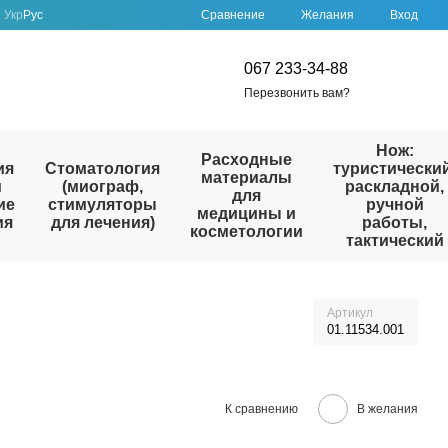
Сравнение
Укр
Рус
Желания
Вход
067 233-34-88
Перезвонить вам?
Нож:
Расходные
ия
Стоматология
туристический
материалы
и
(миограф,
раскладной,
для
ие
стимуляторы
ручной
медицины и
ия
для лечения)
работы,
косметологии
тактический
Артикул
01.11534.001
К сравнению
В желания