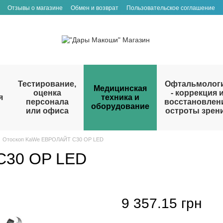
Отзывы о магазине
Обмен и возврат
Пользовательское соглашение
Тестирование,
Офтальмолог
Медицинская
оценка
- коррекция 
я
техника и
персонала
восстановлен
оборудование
или офиса
остроты зрен
Отоскоп KaWe ЕВРОЛАЙТ C30 OP LED
C30 OP LED
9 357.15 грн