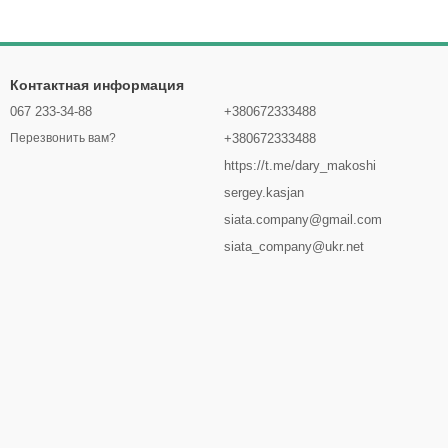
Контактная информация
067 233-34-88
+380672333488
+380672333488
Перезвонить вам?
https://t.me/dary_makoshi
sergey.kasjan
siata.company@gmail.com
siata_company@ukr.net