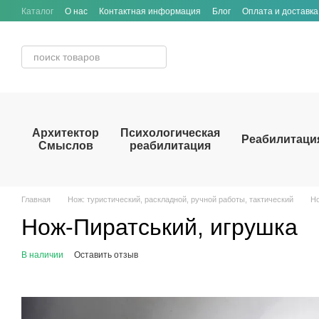
Перейти к основному контенту
Каталог
О нас
Контактная информация
Блог
Оплата и доставка
Архитектор
Психологическая
Реабилитаци
Смыслов
реабилитация
Главная
Нож: туристический, раскладной, ручной работы, тактический
Но
Нож-Пиратський, игрушка
В наличии
Оставить отзыв