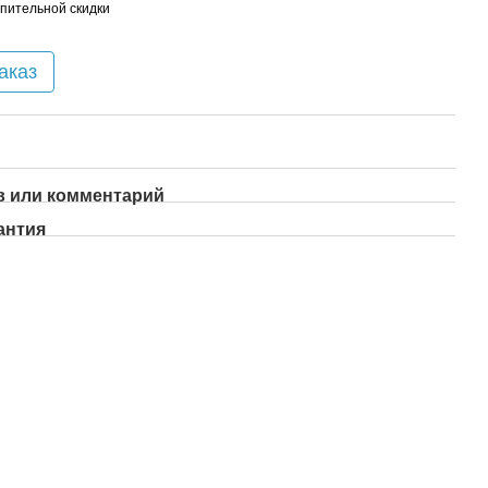
пительной скидки
аказ
 или комментарий
антия