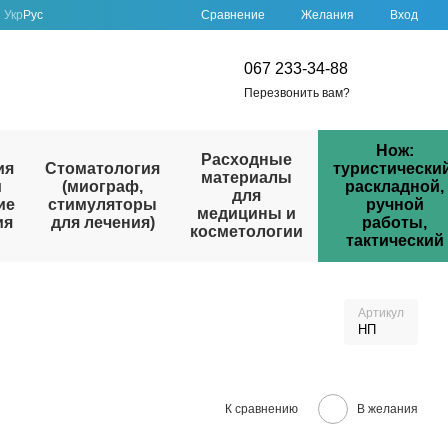
Сравнение
Укр
Рус
Желания
Вход
067 233-34-88
Перезвонить вам?
Нож:
Расходные
ия
Стоматология
туристический
материалы
и
(миограф,
раскладной,
для
ие
стимуляторы
ручной
медицины и
ия
для лечения)
работы,
косметологии
тактический
Артикул
НП
К сравнению
В желания