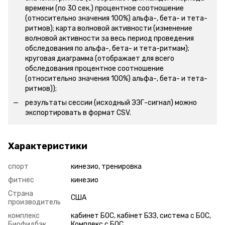
времени (по 30 сек.) процентное соотношение
(относительно значения 100%) альфа-, бета- и тета-
ритмов); карта волновой активности (изменение
волновой активности за весь период проведения
обследования по альфа-, бета- и тета-ритмам);
круговая диаграмма (отображает для всего
обследования процентное соотношение
(относительно значения 100%) альфа-, бета- и тета-
ритмов));
результаты сессии (исходный ЭЭГ-сигнал) можно
экспортировать в формат CSV.
Характеристики
спорт
кинезио, тренировка
фитнес
кинезио
Страна
США
производитель
комплекс
кабинет БОС, кабінет БЗЗ, система с БОС,
Биофидбэк
Комплекс с БОС