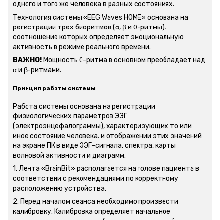
одного и того же человека в разных состояниях.
Технология системы «EEG Waves HOME» основана на
регистрации трех биоритмов (α, β и θ-ритмы),
соотношение которых определяет эмоциональную
активность в режиме реального времени.
ВАЖНО!
Мощность θ-ритма в основном преобладает над
α и β-ритмами.
Принцип работы системы
Работа системы основана на регистрации
физиологических параметров ЭЭГ
(электроэнцефалограммы), характеризующих то или
иное состояние человека, и отображении этих значений
на экране ПК в виде ЭЭГ-сигнала, спектра, карты
волновой активности и диаграмм.
1. Лента «BrainBit» располагается на голове пациента в
соответствии с рекомендациями по корректному
расположению устройства.
2. Перед началом сеанса необходимо произвести
калибровку. Калибровка определяет начальное