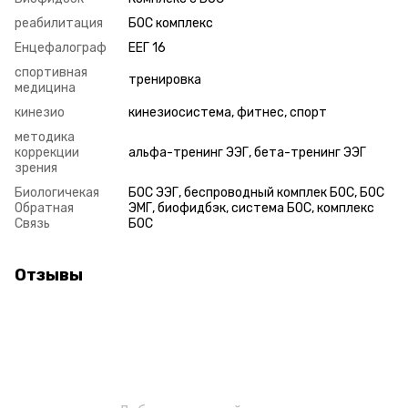
реабилитация
БОС комплекс
Енцефалограф
ЕЕГ 16
спортивная
тренировка
медицина
кинезио
кинезиосистема, фитнес, спорт
методика
коррекции
альфа-тренинг ЭЭГ, бета-тренинг ЭЭГ
зрения
Биологичекая
БОС ЭЭГ, беспроводный комплек БОС, БОС
Обратная
ЭМГ, биофидбэк, система БОС, комплекс
Связь
БОС
Отзывы