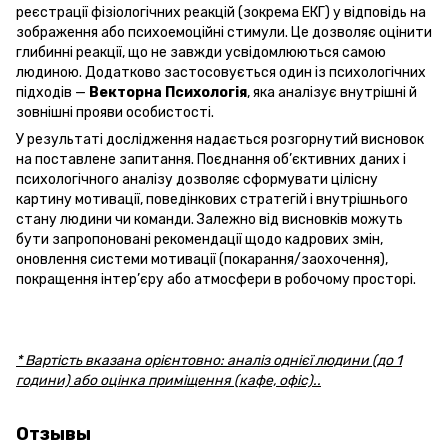
реєстрації фізіологічних реакцій (зокрема ЕКГ) у відповідь на
зображення або психоемоційні стимули. Це дозволяє оцінити
глибинні реакції, що не завжди усвідомлюються самою
людиною. Додатково застосовується один із психологічних
підходів —
Векторна Психологія
, яка аналізує внутрішні й
зовнішні прояви особистості.
У результаті дослідження надається розгорнутий висновок
на поставлене запитання. Поєднання об’єктивних даних і
психологічного аналізу дозволяє сформувати цілісну
картину мотивації, поведінкових стратегій і внутрішнього
стану людини чи команди. Залежно від висновків можуть
бути запропоновані рекомендації щодо кадрових змін,
оновлення системи мотивації (покарання/заохочення),
покращення інтер’єру або атмосфери в робочому просторі.
* Вартість вказана орієнтовно: аналіз однієї людини (до 1
години) або оцінка приміщення (кафе, офіс)..
Отзывы