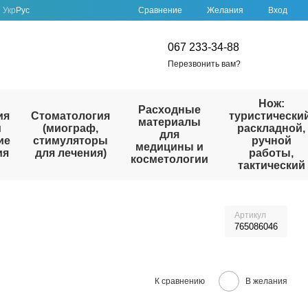
Сравнение
Укр
Рус
Желания
Вход
067 233-34-88
Перезвонить вам?
Нож:
Расходные
ия
Стоматология
туристический
материалы
и
(миограф,
раскладной,
для
ие
стимуляторы
ручной
медицины и
ия
для лечения)
работы,
косметологии
тактический
Артикул
765086046
К сравнению
В желания