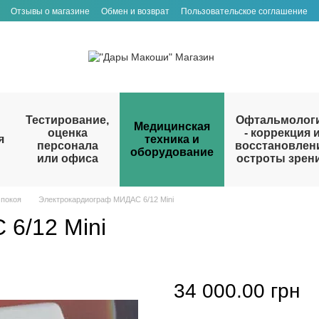
Отзывы о магазине
Обмен и возврат
Пользовательское соглашение
Тестирование,
Офтальмолог
Медицинская
оценка
- коррекция 
я
техника и
персонала
восстановлен
оборудование
или офиса
остроты зрен
 покоя
Электрокардиограф МИДАС 6/12 Mini
6/12 Mini
34 000.00 грн