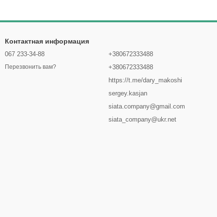
Контактная информация
067 233-34-88
+380672333488
+380672333488
Перезвонить вам?
https://t.me/dary_makoshi
sergey.kasjan
siata.company@gmail.com
siata_company@ukr.net