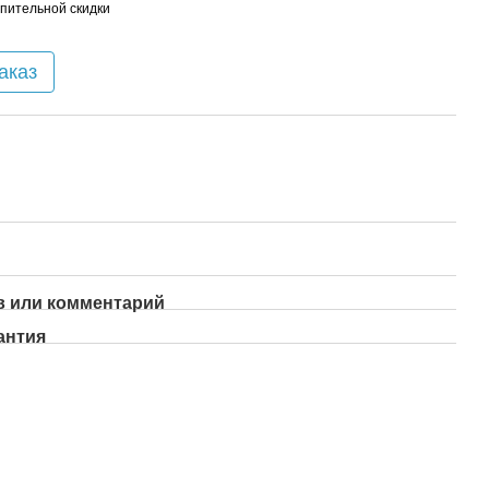
пительной скидки
аказ
 или комментарий
антия