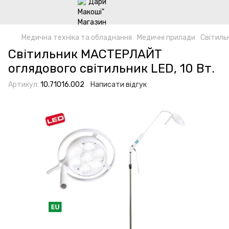
Медична техніка та обладнання
Медичні прилади
Світиль
Світильник МАСТЕРЛАЙТ
оглядового світильник LED, 10 Вт.
Артикул:
10.71016.002
Написати відгук