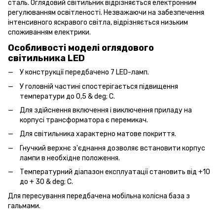
сталь. Оглядовий світильник відрізняється електронним
регулюванням освітленості. Незважаючи на забезпечення
інтенсивного яскравого світла, відрізняється низьким
споживанням електрики.
Особливості моделі оглядового
світильника LED
У конструкції передбачено 7 LED-ламп.
У головній частині спостерігається підвищення
температури до 0,5 & deg; C.
Для здійснення включення і виключення приладу на
корпусі трансформатора є перемикач.
Для світильника характерно матове покриття.
Гнучкий верхнє з'єднання дозволяє встановити корпус
лампи в необхідне положення.
Температурний діапазон експлуатації становить від +10
до + 30 & deg; C.
Для пересування передбачена мобільна колісна база з
гальмами.