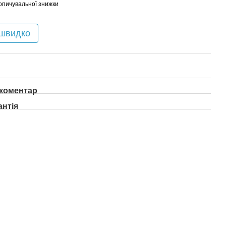
опичувальної знижки
 швидко
 коментар
антія