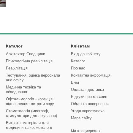
Каталог
Клієнтам
Архітектор Спадщини
Вхід до кабінету
Психологічна реабілітація
Каталог
Реабілітація
Про нас
Тестування, оцінка персонала
Контактна інформація
або офісу
Блог
Медична техніка та
Оплата і доставка
обладнання
Відгуки про магазин
Офтальмологія - корекція і
відновлення гостроти зору
Обмін та повернення
Стоматологія (миограф,
Угода користувача
стимулятори для лікування)
Мапа сайту
Витратні матеріали для
медицини та косметології
Ми в соцмережах