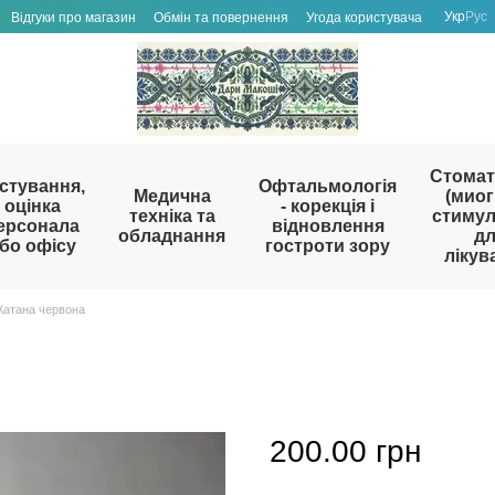
Укр
Рус
Відгуки про магазин
Обмін та повернення
Угода користувача
Стомат
стування,
Офтальмологія
Медична
(миог
оцінка
- корекція і
техніка та
стиму
ерсонала
відновлення
обладнання
д
бо офісу
гостроти зору
лікув
Катана червона
200.00 грн