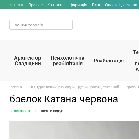
Перейти до основного контенту
Каталог
Про нас
Контактна інформація
Блог
Оплата і доставка
Те
Архітектор
Психологічна
Реабілітація
Спадщини
реабілітація
п
а
Головна
Ніж: туристичний, розкладний, ручний роботи, тактичний
брелок 
брелок Катана червона
В наявності
Написати відгук