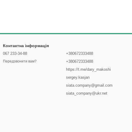
Контактна інформація
067 233-34-88
+380672333488
+380672333488
Передзвонити вам?
https://t.me/dary_makoshi
sergey.kasjan
siata.company@gmail.com
siata_company@ukr.net