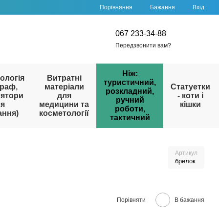
Порівняння
Бажання
Вхід
067 233-34-88
Передзвонити вам?
Ніж:
ологія
Витратні
туристичний,
раф,
матеріали
Статуетки
розкладний,
лятори
для
- коти і
ручний
ля
медицини та
кішки
роботи,
ання)
косметології
тактичний
Артикул
брелок
Порівняти
В бажання